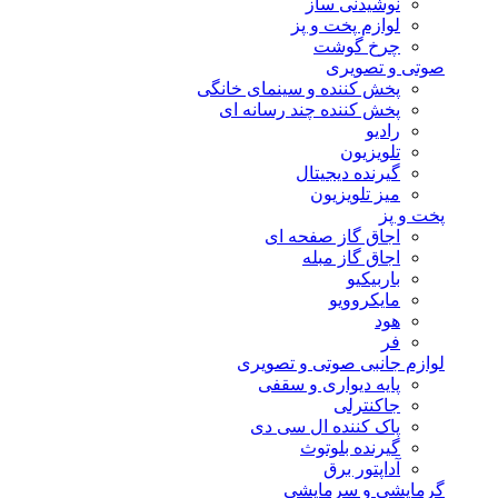
نوشیدنی ساز
لوازم پخت و پز
چرخ گوشت
صوتی و تصویری
پخش کننده و سینمای خانگی
پخش کننده چند رسانه ای
رادیو
تلویزیون
گیرنده دیجیتال
میز تلویزیون
پخت و پز
اجاق گاز صفحه ای
اجاق گاز مبله
باربیکیو
مایکروویو
هود
فر
لوازم جانبی صوتی و تصویری
پایه دیواری و سقفی
جاکنترلی
پاک کننده ال سی دی
گیرنده بلوتوث
آداپتور برق
گرمایشی و سرمایشی