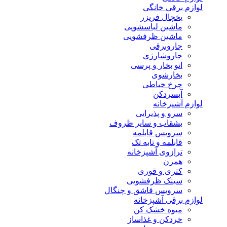
لوازم برقی خانگی
یخچال فریزر
ماشین لباسشویی
ماشین ظرفشویی
جاروبرقی
جاروشارژی
اتو بخار و پرسی
بخارشوی
چرخ خیاطی
آبسردکن
لوازم آشپزخانه
سرو و پذیرایی
بشقاب و سایر ظروف
سرویس قابلمه
قابلمه و تابه تک
ترازوی آشپزخانه
همزن
کتری و قوری
سینک ظرفشویی
سرویس قاشق و چنگال
لوازم برقی آشپزخانه
میوه خشک کن
خردکن و غذاساز