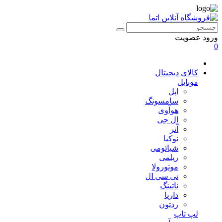
ورود
عضویت
0
کالای دیجیتال
موبایل
اپل
سامسونگ
هوآوی
ال جی
آنر
نوکیا
شیائومی
ریلمی
موتورولا
تی سی ال
ناتینگ
داریا
ردتون
لپ تاپ