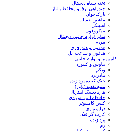
تخته سیاه دیجیتال
چندراهی برق و محافظ ولتاژ
بارکدخوان
ماشین حساب
اسپیکر
میکروفون
سایر لوازم جانبی دیجیتال
مودم
هدفون و هندزفری
هدفون و ساعت اپل
کامپیوتر و لوازم جانبی
ماوس و کیبورد
وبکم
مادربرد
خنک کننده پردازنده
منبع تغذیه (پاور)
هارد دیسک اینترنال
حافظه اس اس دی
کیس کامپیوتر
درایو نوری
کارت گرافیک
پردازنده
رم
کامپیوتر دسکتاپ