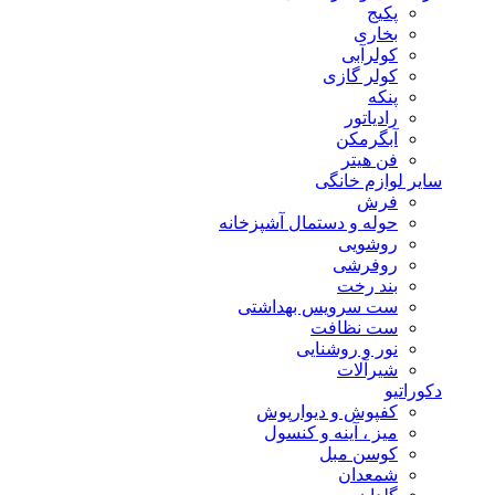
پکیج
بخاری
کولرآبی
کولر گازی
پنکه
رادیاتور
آبگرمکن
فن هیتر
سایر لوازم خانگی
فرش
حوله و دستمال آشپزخانه
روشویی
روفرشی
بند رخت
ست سرویس بهداشتی
ست نظافت
نور و روشنایی
شیرآلات
دکوراتیو
کفپوش و دیوارپوش
میز ، آینه و کنسول
کوسن مبل
شمعدان