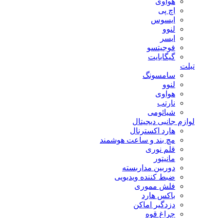
هوآوی
اچ پی
ایسوس
لنوو
ایسر
فوجیتسو
گیگابایت
تبلت
سامسونگ
لنوو
هواوی
نارتب
شیائومی
لوازم جانبی دیجیتال
هارد اکسترنال
مچ بند و ساعت هوشمند
قلم نوری
مانیتور
دوربین مداربسته
ضبط کننده ویدیویی
فلش مموری
باکس هارد
دزدگیر اماکن
چراغ قوه