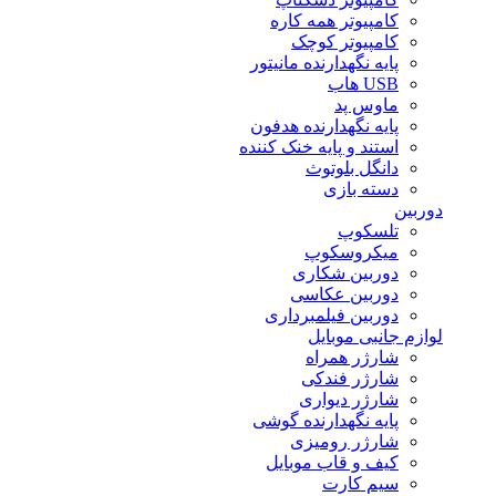
کامپیوتر همه کاره
کامپیوتر کوچک
پایه نگهدارنده مانیتور
USB هاب
ماوس پد
پایه نگهدارنده هدفون
استند و پایه خنک کننده
دانگل بلوتوث
دسته بازی
دوربین
تلسکوپ
میکروسکوپ
دوربین شکاری
دوربین عکاسی
دوربین فیلمبرداری
لوازم جانبی موبایل
شارژر همراه
شارژر فندکی
شارژر دیواری
پایه نگهدارنده گوشی
شارژر رومیزی
کیف و قاب موبایل
سیم کارت