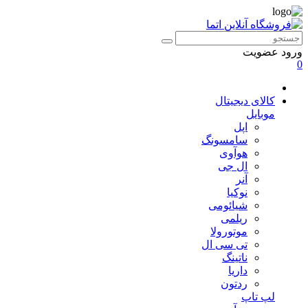
ورود
عضویت
0
کالای دیجیتال
موبایل
اپل
سامسونگ
هوآوی
ال جی
آنر
نوکیا
شیائومی
ریلمی
موتورولا
تی سی ال
ناتینگ
داریا
ردتون
لپ تاپ