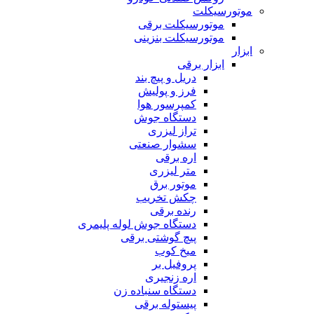
موتورسیکلت
موتورسیکلت برقی
موتورسیکلت بنزینی
ابزار
ابزار برقی
دریل و پیچ بند
فرز و پولیش
کمپرسور هوا
دستگاه جوش
تراز لیزری
سشوار صنعتی
اره برقی
متر لیزری
موتور برق
چکش تخریب
رنده برقی
دستگاه جوش لوله پلیمری
پیچ گوشتی برقی
میخ کوب
پروفیل بر
اره زنجیری
دستگاه سنباده زن
پیستوله برقی