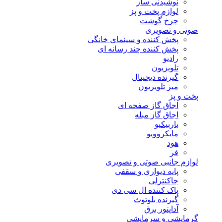
نوشیدنی ساز
لوازم پخت و پز
چرخ گوشت
صوتی و تصویری
پخش کننده و سینمای خانگی
پخش کننده چند رسانه ای
رادیو
تلویزیون
گیرنده دیجیتال
میز تلویزیون
پخت و پز
اجاق گاز صفحه ای
اجاق گاز مبله
باربیکیو
مایکروویو
هود
فر
لوازم جانبی صوتی و تصویری
پایه دیواری و سقفی
جاکنترلی
پاک کننده ال سی دی
گیرنده بلوتوث
آداپتور برق
گرمایشی و سرمایشی