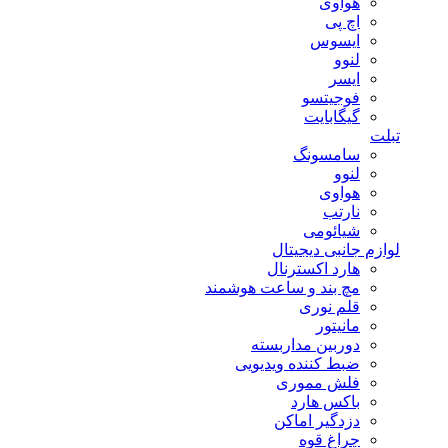
هوآوی
اچ پی
ایسوس
لنوو
ایسر
فوجیتسو
گیگابایت
تبلت
سامسونگ
لنوو
هواوی
نارتب
شیائومی
لوازم جانبی دیجیتال
هارد اکسترنال
مچ بند و ساعت هوشمند
قلم نوری
مانیتور
دوربین مداربسته
ضبط کننده ویدیویی
فلش مموری
باکس هارد
دزدگیر اماکن
چراغ قوه