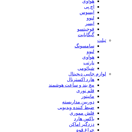
هوآوی
اچ پی
ایسوس
لنوو
ایسر
فوجیتسو
گیگابایت
تبلت
سامسونگ
لنوو
هواوی
نارتب
شیائومی
لوازم جانبی دیجیتال
هارد اکسترنال
مچ بند و ساعت هوشمند
قلم نوری
مانیتور
دوربین مداربسته
ضبط کننده ویدیویی
فلش مموری
باکس هارد
دزدگیر اماکن
چراغ قوه