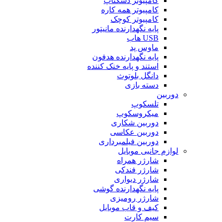
کامپیوتر دسکتاپ
کامپیوتر همه کاره
کامپیوتر کوچک
پایه نگهدارنده مانیتور
USB هاب
ماوس پد
پایه نگهدارنده هدفون
استند و پایه خنک کننده
دانگل بلوتوث
دسته بازی
دوربین
تلسکوپ
میکروسکوپ
دوربین شکاری
دوربین عکاسی
دوربین فیلمبرداری
لوازم جانبی موبایل
شارژر همراه
شارژر فندکی
شارژر دیواری
پایه نگهدارنده گوشی
شارژر رومیزی
کیف و قاب موبایل
سیم کارت