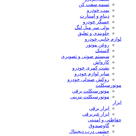
تسمه سفت کن
پمپ خودرو
دینام و استارت
حسگر خودرو
پولی سر میل لنگ
جلوبندی و تعلیق
لوازم جانبی خودرو
روغن موتور
لاستیک
سیستم صوتی و تصویری
کارواش
پشت کمری خودرو
سایر لوازم خودرو
روکش صندلی خودرو
موتورسیکلت
موتورسیکلت برقی
موتورسیکلت بنزینی
ابزار
ابزار برقی
ابزار غیربرقی
حفاظتی و امنیتی
گاوصندوق
چشمی درب دیجیتال