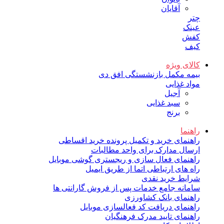
آقایان
چتر
عینک
کفش
کیف
کالای ویژه
بیمه مکمل بازنشستگی افق دی
مواد غذایی
آجیل
سبد غذایی
برنج
راهنما
راهنمای خرید و تکمیل پرونده خرید اقساطی
ارسال مدارک برای واحد مطالبات
راهنمای فعال سازی و ریجستری گوشی موبایل
راه های ارتباطی اتما از طریق ایمیل
شرایط خرید نقدی
سامانه جامع خدمات پس از فروش گارانتی ها
راهنمای بانک کشاورزی
راهنمای دریافت کد فعالسازی موبایل
راهنمای تایید مدرک فرهنگیان