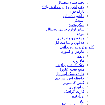
تخته سیاه دیجیتال
چندراهی برق و محافظ ولتاژ
بارکدخوان
ماشین حساب
اسپیکر
میکروفون
سایر لوازم جانبی دیجیتال
مودم
هدفون و هندزفری
هدفون و ساعت اپل
کامپیوتر و لوازم جانبی
ماوس و کیبورد
وبکم
مادربرد
خنک کننده پردازنده
منبع تغذیه (پاور)
هارد دیسک اینترنال
حافظه اس اس دی
کیس کامپیوتر
درایو نوری
کارت گرافیک
پردازنده
رم
کامپیوتر دسکتاپ