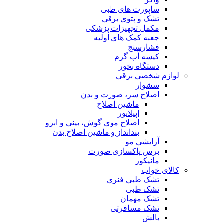
ساپورت های طبی
تشک و پتوی برقی
مکمل تجهیزات پزشکی
جعبه کمک های اولیه
فشارسنج
کیسه آب گرم
دستگاه بخور
لوازم شخصی برقی
سشوار
اصلاح سر، صورت و بدن
ماشین اصلاح
اپیلاتور
اصلاح موی گوش، بینی و ابرو
بندانداز و ماشین اصلاح بدن
آرایشی مو
برس پاکسازی صورت
مانیکور
کالای خواب
تشک طبی فنری
تشک طبی
تشک مهمان
تشک مسافرتی
بالش