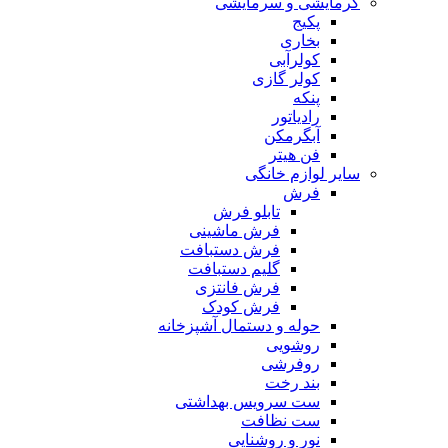
گرمایشی و سرمایشی
پکیج
بخاری
کولرآبی
کولر گازی
پنکه
رادیاتور
آبگرمکن
فن هیتر
سایر لوازم خانگی
فرش
تابلو فرش
فرش ماشینی
فرش دستبافت
گلیم دستبافت
فرش فانتزی
فرش کودک
حوله و دستمال آشپزخانه
روشویی
روفرشی
بند رخت
ست سرویس بهداشتی
ست نظافت
نور و روشنایی