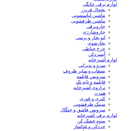
لوازم برقی خانگی
یخچال فریزر
ماشین لباسشویی
ماشین ظرفشویی
جاروبرقی
جاروشارژی
اتو بخار و پرسی
بخارشوی
چرخ خیاطی
آبسردکن
لوازم آشپزخانه
سرو و پذیرایی
بشقاب و سایر ظروف
سرویس قابلمه
قابلمه و تابه تک
ترازوی آشپزخانه
همزن
کتری و قوری
سینک ظرفشویی
سرویس قاشق و چنگال
لوازم برقی آشپزخانه
میوه خشک کن
خردکن و غذاساز