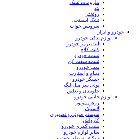
ملزومات تشک
پتو
روتختی
تشک اسفنجی
سرویس خواب
خودرو و ابزار
لوازم یدکی خودرو
لنت ترمز خودرو
کیت کلاچ
تسمه خودرو
تسمه سفت کن
پمپ خودرو
دینام و استارت
حسگر خودرو
پولی سر میل لنگ
جلوبندی و تعلیق
لوازم جانبی خودرو
روغن موتور
لاستیک
سیستم صوتی و تصویری
کارواش
پشت کمری خودرو
سایر لوازم خودرو
روکش صندلی خودرو