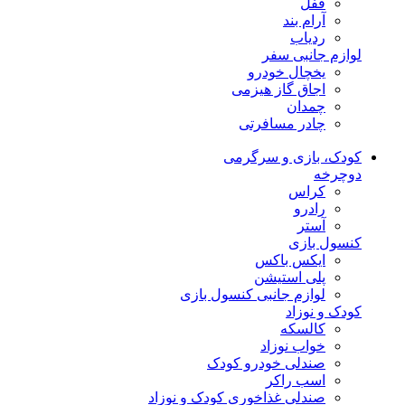
قفل
آرام بند
ردیاب
لوازم جانبی سفر
یخچال خودرو
اجاق گاز هیزمی
چمدان
چادر مسافرتی
کودک، بازی و سرگرمی
دوچرخه
کراس
رادرو
آستر
کنسول بازی
ایکس باکس
پلی استیشن
لوازم جانبی کنسول بازی
کودک و نوزاد
کالسکه
خواب نوزاد
صندلی خودرو کودک
اسب راکر
صندلی غذاخوری کودک و نوزاد