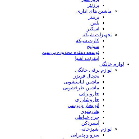
پرزنتر
ماشین های اداری
پرینتر
تلفن
اسکنر
تجهیزات شبکه
کارت شبکه
سوئیچ
توسعه دهنده محدوده بی‌سیم
اینترنت اشیا
لوازم خانگی
لوازم برقی خانگی
یخچال فریزر
ماشین لباسشویی
ماشین ظرفشویی
جاروبرقی
جاروشارژی
اتو بخار و پرسی
بخارشوی
چرخ خیاطی
آبسردکن
لوازم آشپزخانه
سرو و پذیرایی