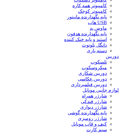
کامپیوتر همه کاره
کامپیوتر کوچک
پایه نگهدارنده مانیتور
USB هاب
ماوس پد
پایه نگهدارنده هدفون
استند و پایه خنک کننده
دانگل بلوتوث
دسته بازی
دوربین
تلسکوپ
میکروسکوپ
دوربین شکاری
دوربین عکاسی
دوربین فیلمبرداری
لوازم جانبی موبایل
شارژر همراه
شارژر فندکی
شارژر دیواری
پایه نگهدارنده گوشی
شارژر رومیزی
کیف و قاب موبایل
سیم کارت