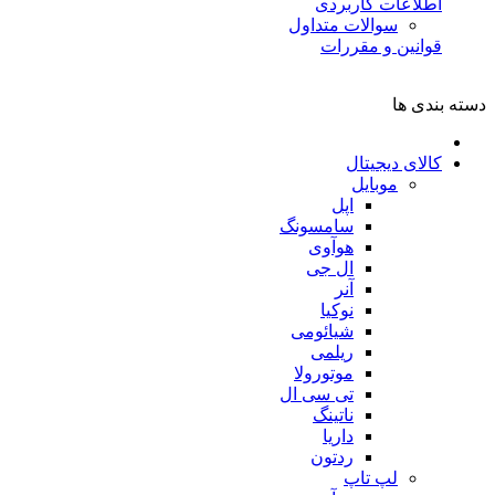
اطلاعات کاربردی
سوالات متداول
قوانین و مقررات
دسته بندی ها
کالای دیجیتال
موبایل
اپل
سامسونگ
هوآوی
ال جی
آنر
نوکیا
شیائومی
ریلمی
موتورولا
تی سی ال
ناتینگ
داریا
ردتون
لپ تاپ