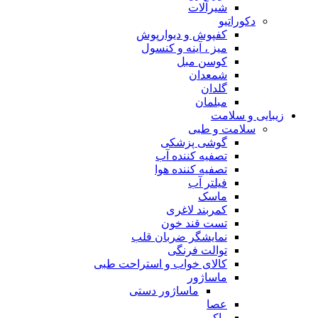
شیرآلات
دکوراتیو
کفپوش و دیوارپوش
میز ، آینه و کنسول
کوسن مبل
شمعدان
گلدان
مبلمان
زیبایی و سلامت
سلامت و طبی
گوشی پزشکی
تصفیه کننده آب
تصفیه کننده هوا
فیلتر آب
ماسک
کمربند لاغری
تست قند خون
نمایشگر ضربان قلب
توالت فرنگی
کالای خواب و استراحت طبی
ماساژور
ماساژور دستی
عصا
واکر