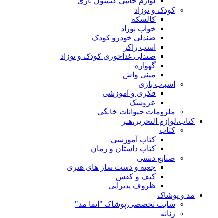
لوازم جانبی کنسول بازی
کودک و نوزاد
کالسکه
خواب نوزاد
صندلی خودرو کودک
اسب راکر
صندلی غذاخوری کودک و نوزاد
گهواره
مینی واش
اسباب بازی
فکری و آموزشی
عروسک
ملزومات حیوانات خانگی
کتاب،لوازم التحریر،هنر
کتاب
کتاب آموزشی
کتاب داستان و رمان
صنایع دستی
جعبه و دست ساز های هنری
کیف و کفش
ظروف پذیرایی
مد و پوشاک
سایت تخصصی پوشاک "اتما مد"
زنانه