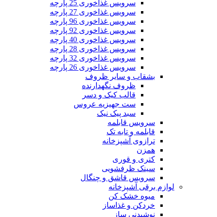
سرویس غذاخوری 25 پارچه
سرویس غذاخوری 27 پارچه
سرویس غذاخوری 96 پارچه
سرویس غذاخوری 92 پارچه
سرویس غذاخوری 40 پارچه
سرویس غذاخوری 28 پارچه
سرویس غذاخوری 32 پارچه
سرویس غذاخوری 26 پارچه
بشقاب و سایر ظروف
ظروف نگهدارنده
قالب کیک و دسر
ست جهیزیه عروس
سبد پیک نیک
سرویس قابلمه
قابلمه و تابه تک
ترازوی آشپزخانه
همزن
کتری و قوری
سینک ظرفشویی
سرویس قاشق و چنگال
لوازم برقی آشپزخانه
میوه خشک کن
خردکن و غذاساز
نوشیدنی ساز