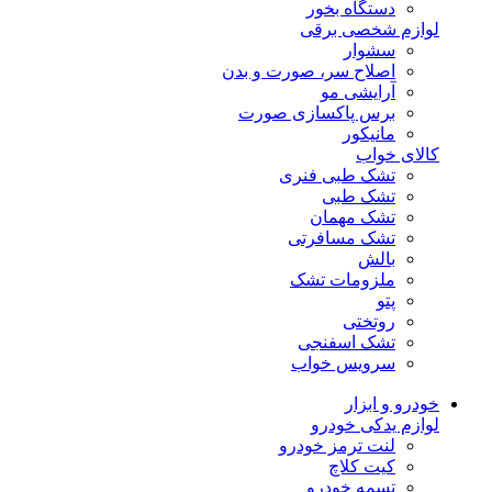
دستگاه بخور
لوازم شخصی برقی
سشوار
اصلاح سر، صورت و بدن
آرایشی مو
برس پاکسازی صورت
مانیکور
کالای خواب
تشک طبی فنری
تشک طبی
تشک مهمان
تشک مسافرتی
بالش
ملزومات تشک
پتو
روتختی
تشک اسفنجی
سرویس خواب
خودرو و ابزار
لوازم یدکی خودرو
لنت ترمز خودرو
کیت کلاچ
تسمه خودرو