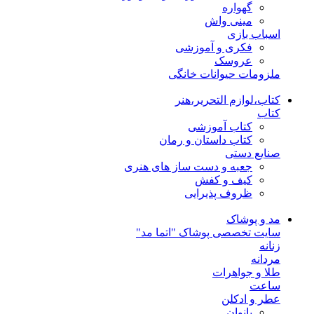
گهواره
مینی واش
اسباب بازی
فکری و آموزشی
عروسک
ملزومات حیوانات خانگی
کتاب،لوازم التحریر،هنر
کتاب
کتاب آموزشی
کتاب داستان و رمان
صنایع دستی
جعبه و دست ساز های هنری
کیف و کفش
ظروف پذیرایی
مد و پوشاک
سایت تخصصی پوشاک "اتما مد"
زنانه
مردانه
طلا و جواهرات
ساعت
عطر و ادکلن
بانوان