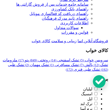
سامانه جامع خدمات پس از فروش گارانتی ها
راهنمای بانک کشاورزی
راهنمای دریافت کد فعالسازی موبایل
راهنمای تایید مدرک فرهنگیان
اطلاعات کاربردی
سوالات متداول
قوانین و مقررات
فروشگاه آنلاین اتما
زیبایی و سلامت
کالای خواب
کالای خواب
سرویس خواب
تشک اسفنجی
روتختی
پتو
ملزومات
(17)
(849)
(14)
(5)
تشک
بالش
تشک مسافرتی
تشک مهمان
تشک طبی
(2)
(1)
(7)
(12)
تشک طبی فنری
(172)
(192)
برند
لیلیان
امسیگ
اپل
ترک لند
نرم آسا