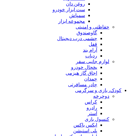
روغن دان
ست ابزار خودرو
سمپاش
مجموعه ابزار
حفاظتی و امنیتی
گاوصندوق
چشمی درب دیجیتال
قفل
آرام بند
ردیاب
لوازم جانبی سفر
یخچال خودرو
اجاق گاز هیزمی
چمدان
چادر مسافرتی
کودک، بازی و سرگرمی
دوچرخه
کراس
رادرو
آستر
کنسول بازی
ایکس باکس
پلی استیشن