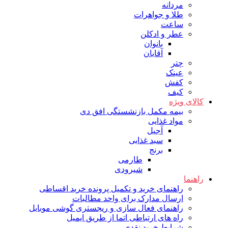
مردانه
طلا و جواهرات
ساعت
عطر و ادکلن
بانوان
آقایان
چتر
عینک
کفش
کیف
کالای ویژه
بیمه مکمل بازنشستگی افق دی
مواد غذایی
آجیل
سبد غذایی
برنج
طارمی
شیرودی
راهنما
راهنمای خرید و تکمیل پرونده خرید اقساطی
ارسال مدارک برای واحد مطالبات
راهنمای فعال سازی و ریجستری گوشی موبایل
راه های ارتباطی اتما از طریق ایمیل
شرایط خرید نقدی