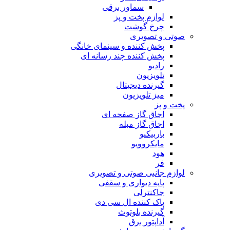
سماور برقی
لوازم پخت و پز
چرخ گوشت
صوتی و تصویری
پخش کننده و سینمای خانگی
پخش کننده چند رسانه ای
رادیو
تلویزیون
گیرنده دیجیتال
میز تلویزیون
پخت و پز
اجاق گاز صفحه ای
اجاق گاز مبله
باربیکیو
مایکروویو
هود
فر
لوازم جانبی صوتی و تصویری
پایه دیواری و سقفی
جاکنترلی
پاک کننده ال سی دی
گیرنده بلوتوث
آداپتور برق