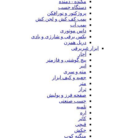
مکنده - دمنده
دستگاه چسب
پروژکتور و نورافکن
پمپ کف کش و لجن کش
پمپ آب
داس موتوری
بکس برقی و شارژی و بادی
دریل همزن
ابزار غیربرقی
آچار
پیچ گوشتی و فازمتر
انبر
مته و سری
جعبه و کیف ابزار
متر
تراز
صفحه فرز و پولیش
چسب صنعتی
تلمبه
اره
کاتر
قیچی
چکش
منگنه کوب