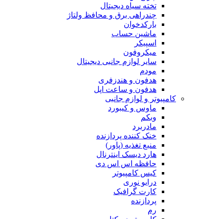
تخته سیاه دیجیتال
چندراهی برق و محافظ ولتاژ
بارکدخوان
ماشین حساب
اسپیکر
میکروفون
سایر لوازم جانبی دیجیتال
مودم
هدفون و هندزفری
هدفون و ساعت اپل
کامپیوتر و لوازم جانبی
ماوس و کیبورد
وبکم
مادربرد
خنک کننده پردازنده
منبع تغذیه (پاور)
هارد دیسک اینترنال
حافظه اس اس دی
کیس کامپیوتر
درایو نوری
کارت گرافیک
پردازنده
رم