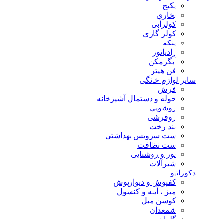
پکیج
بخاری
کولرآبی
کولر گازی
پنکه
رادیاتور
آبگرمکن
فن هیتر
سایر لوازم خانگی
فرش
حوله و دستمال آشپزخانه
روشویی
روفرشی
بند رخت
ست سرویس بهداشتی
ست نظافت
نور و روشنایی
شیرآلات
دکوراتیو
کفپوش و دیوارپوش
میز ، آینه و کنسول
کوسن مبل
شمعدان