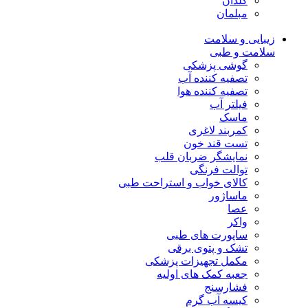
گلدان
مبلمان
زیبایی و سلامت
سلامت و طبی
گوشی پزشکی
تصفیه کننده آب
تصفیه کننده هوا
فیلتر آب
ماسک
کمربند لاغری
تست قند خون
نمایشگر ضربان قلب
توالت فرنگی
کالای خواب و استراحت طبی
ماساژور
عصا
واکر
ساپورت های طبی
تشک و پتوی برقی
مکمل تجهیزات پزشکی
جعبه کمک های اولیه
فشارسنج
کیسه آب گرم