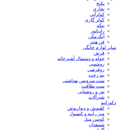
پکیج
بخاری
کولرآبی
کولر گازی
پنکه
رادیاتور
آبگرمکن
فن هیتر
سایر لوازم خانگی
فرش
حوله و دستمال آشپزخانه
روشویی
روفرشی
بند رخت
ست سرویس بهداشتی
ست نظافت
نور و روشنایی
شیرآلات
دکوراتیو
کفپوش و دیوارپوش
میز ، آینه و کنسول
کوسن مبل
شمعدان