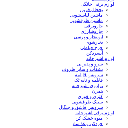
لوازم برقی خانگی
یخچال فریزر
ماشین لباسشویی
ماشین ظرفشویی
جاروبرقی
جاروشارژی
اتو بخار و پرسی
بخارشوی
چرخ خیاطی
آبسردکن
لوازم آشپزخانه
سرو و پذیرایی
بشقاب و سایر ظروف
سرویس قابلمه
قابلمه و تابه تک
ترازوی آشپزخانه
همزن
کتری و قوری
سینک ظرفشویی
سرویس قاشق و چنگال
لوازم برقی آشپزخانه
میوه خشک کن
خردکن و غذاساز