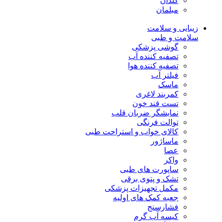
گلدان
مبلمان
زیبایی و سلامت
سلامت و طبی
گوشی پزشکی
تصفیه کننده آب
تصفیه کننده هوا
فیلتر آب
ماسک
کمربند لاغری
تست قند خون
نمایشگر ضربان قلب
توالت فرنگی
کالای خواب و استراحت طبی
ماساژور
عصا
واکر
ساپورت های طبی
تشک و پتوی برقی
مکمل تجهیزات پزشکی
جعبه کمک های اولیه
فشارسنج
کیسه آب گرم