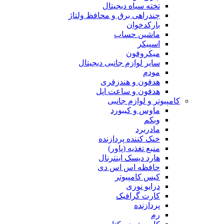
تخته سیاه دیجیتال
چندراهی برق و محافظ ولتاژ
بارکدخوان
ماشین حساب
اسپیکر
میکروفون
سایر لوازم جانبی دیجیتال
مودم
هدفون و هندزفری
هدفون و ساعت اپل
کامپیوتر و لوازم جانبی
ماوس و کیبورد
وبکم
مادربرد
خنک کننده پردازنده
منبع تغذیه (پاور)
هارد دیسک اینترنال
حافظه اس اس دی
کیس کامپیوتر
درایو نوری
کارت گرافیک
پردازنده
رم