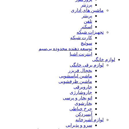
پرزنتر
ماشین های اداری
پرینتر
تلفن
اسکنر
تجهیزات شبکه
کارت شبکه
سوئیچ
توسعه دهنده محدوده بی‌سیم
اینترنت اشیا
لوازم خانگی
لوازم برقی خانگی
یخچال فریزر
ماشین لباسشویی
ماشین ظرفشویی
جاروبرقی
جاروشارژی
اتو بخار و پرسی
بخارشوی
چرخ خیاطی
آبسردکن
لوازم آشپزخانه
سرو و پذیرایی