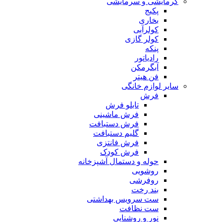
گرمایشی و سرمایشی
پکیج
بخاری
کولرآبی
کولر گازی
پنکه
رادیاتور
آبگرمکن
فن هیتر
سایر لوازم خانگی
فرش
تابلو فرش
فرش ماشینی
فرش دستبافت
گلیم دستبافت
فرش فانتزی
فرش کودک
حوله و دستمال آشپزخانه
روشویی
روفرشی
بند رخت
ست سرویس بهداشتی
ست نظافت
نور و روشنایی