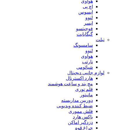
هوآوی
اچ پی
ایسوس
لنوو
ایسر
فوجیتسو
گیگابایت
تبلت
سامسونگ
لنوو
هواوی
نارتب
شیائومی
لوازم جانبی دیجیتال
هارد اکسترنال
مچ بند و ساعت هوشمند
قلم نوری
مانیتور
دوربین مداربسته
ضبط کننده ویدیویی
فلش مموری
باکس هارد
دزدگیر اماکن
چراغ قوه