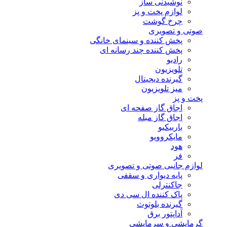
نوشیدنی ساز
لوازم پخت و پز
چرخ گوشت
صوتی و تصویری
پخش کننده و سینمای خانگی
پخش کننده چند رسانه ای
رادیو
تلویزیون
گیرنده دیجیتال
میز تلویزیون
پخت و پز
اجاق گاز صفحه ای
اجاق گاز مبله
باربیکیو
مایکروویو
هود
فر
لوازم جانبی صوتی و تصویری
پایه دیواری و سقفی
جاکنترلی
پاک کننده ال سی دی
گیرنده بلوتوث
آداپتور برق
گرمایشی و سرمایشی