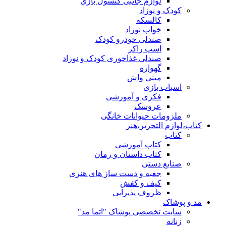
لوازم جانبی کنسول بازی
کودک و نوزاد
کالسکه
خواب نوزاد
صندلی خودرو کودک
اسب راکر
صندلی غذاخوری کودک و نوزاد
گهواره
مینی واش
اسباب بازی
فکری و آموزشی
عروسک
ملزومات حیوانات خانگی
کتاب،لوازم التحریر،هنر
کتاب
کتاب آموزشی
کتاب داستان و رمان
صنایع دستی
جعبه و دست ساز های هنری
کیف و کفش
ظروف پذیرایی
مد و پوشاک
سایت تخصصی پوشاک "اتما مد"
زنانه