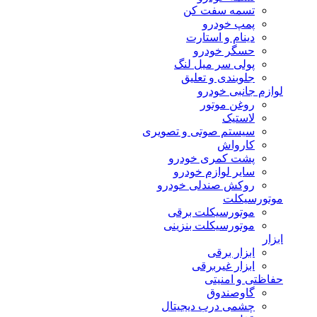
تسمه سفت کن
پمپ خودرو
دینام و استارت
حسگر خودرو
پولی سر میل لنگ
جلوبندی و تعلیق
لوازم جانبی خودرو
روغن موتور
لاستیک
سیستم صوتی و تصویری
کارواش
پشت کمری خودرو
سایر لوازم خودرو
روکش صندلی خودرو
موتورسیکلت
موتورسیکلت برقی
موتورسیکلت بنزینی
ابزار
ابزار برقی
ابزار غیربرقی
حفاظتی و امنیتی
گاوصندوق
چشمی درب دیجیتال