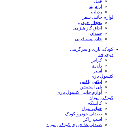
قفل
آرام بند
ردیاب
لوازم جانبی سفر
یخچال خودرو
اجاق گاز هیزمی
چمدان
چادر مسافرتی
کودک، بازی و سرگرمی
دوچرخه
کراس
رادرو
آستر
کنسول بازی
ایکس باکس
پلی استیشن
لوازم جانبی کنسول بازی
کودک و نوزاد
کالسکه
خواب نوزاد
صندلی خودرو کودک
اسب راکر
صندلی غذاخوری کودک و نوزاد