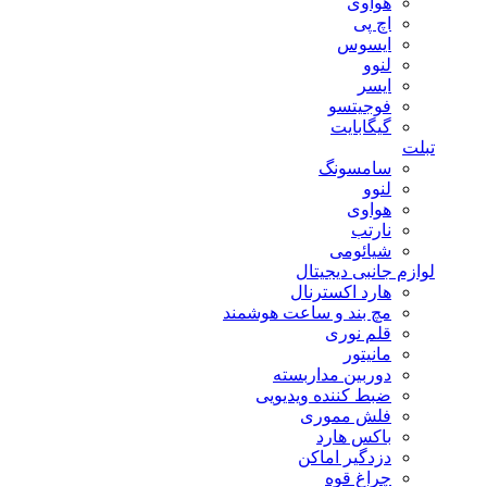
هوآوی
اچ پی
ایسوس
لنوو
ایسر
فوجیتسو
گیگابایت
تبلت
سامسونگ
لنوو
هواوی
نارتب
شیائومی
لوازم جانبی دیجیتال
هارد اکسترنال
مچ بند و ساعت هوشمند
قلم نوری
مانیتور
دوربین مداربسته
ضبط کننده ویدیویی
فلش مموری
باکس هارد
دزدگیر اماکن
چراغ قوه