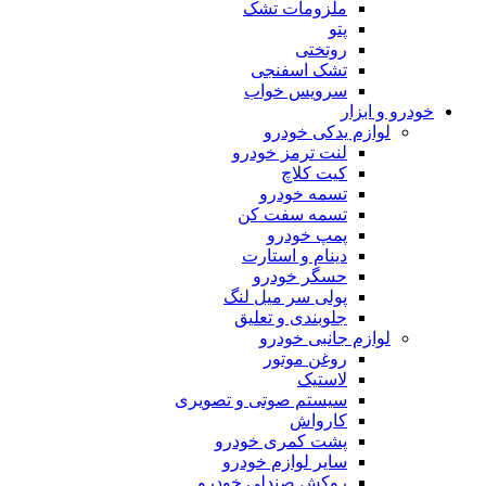
ملزومات تشک
پتو
روتختی
تشک اسفنجی
سرویس خواب
خودرو و ابزار
لوازم یدکی خودرو
لنت ترمز خودرو
کیت کلاچ
تسمه خودرو
تسمه سفت کن
پمپ خودرو
دینام و استارت
حسگر خودرو
پولی سر میل لنگ
جلوبندی و تعلیق
لوازم جانبی خودرو
روغن موتور
لاستیک
سیستم صوتی و تصویری
کارواش
پشت کمری خودرو
سایر لوازم خودرو
روکش صندلی خودرو