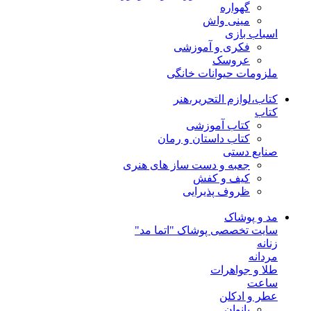
گهواره
مینی واش
اسباب بازی
فکری و آموزشی
عروسک
ملزومات حیوانات خانگی
کتاب،لوازم التحریر،هنر
کتاب
کتاب آموزشی
کتاب داستان و رمان
صنایع دستی
جعبه و دست ساز های هنری
کیف و کفش
ظروف پذیرایی
مد و پوشاک
سایت تخصصی پوشاک "اتما مد"
زنانه
مردانه
طلا و جواهرات
ساعت
عطر و ادکلن
بانوان