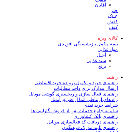
آقایان
چتر
عینک
کفش
کیف
کالای ویژه
بیمه مکمل بازنشستگی افق دی
مواد غذایی
آجیل
سبد غذایی
برنج
راهنما
راهنمای خرید و تکمیل پرونده خرید اقساطی
ارسال مدارک برای واحد مطالبات
راهنمای فعال سازی و ریجستری گوشی موبایل
راه های ارتباطی اتما از طریق ایمیل
شرایط خرید نقدی
سامانه جامع خدمات پس از فروش گارانتی ها
راهنمای بانک کشاورزی
راهنمای دریافت کد فعالسازی موبایل
راهنمای تایید مدرک فرهنگیان