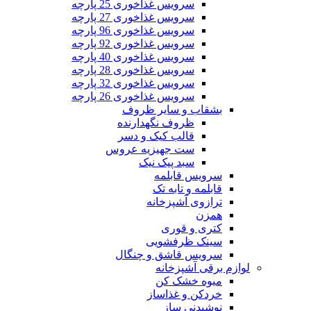
سرویس غذاخوری 25 پارچه
سرویس غذاخوری 27 پارچه
سرویس غذاخوری 96 پارچه
سرویس غذاخوری 92 پارچه
سرویس غذاخوری 40 پارچه
سرویس غذاخوری 28 پارچه
سرویس غذاخوری 32 پارچه
سرویس غذاخوری 26 پارچه
بشقاب و سایر ظروف
ظروف نگهدارنده
قالب کیک و دسر
ست جهیزیه عروس
سبد پیک نیک
سرویس قابلمه
قابلمه و تابه تک
ترازوی آشپزخانه
همزن
کتری و قوری
سینک ظرفشویی
سرویس قاشق و چنگال
لوازم برقی آشپزخانه
میوه خشک کن
خردکن و غذاساز
نوشیدنی ساز