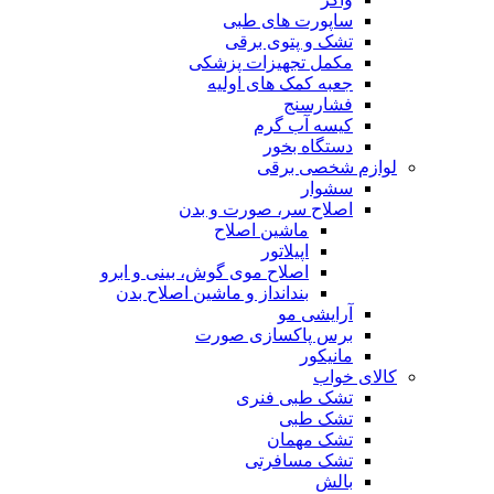
ساپورت های طبی
تشک و پتوی برقی
مکمل تجهیزات پزشکی
جعبه کمک های اولیه
فشارسنج
کیسه آب گرم
دستگاه بخور
لوازم شخصی برقی
سشوار
اصلاح سر، صورت و بدن
ماشین اصلاح
اپیلاتور
اصلاح موی گوش، بینی و ابرو
بندانداز و ماشین اصلاح بدن
آرایشی مو
برس پاکسازی صورت
مانیکور
کالای خواب
تشک طبی فنری
تشک طبی
تشک مهمان
تشک مسافرتی
بالش