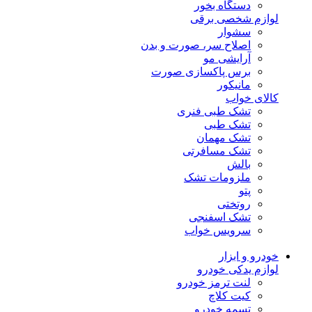
دستگاه بخور
لوازم شخصی برقی
سشوار
اصلاح سر، صورت و بدن
آرایشی مو
برس پاکسازی صورت
مانیکور
کالای خواب
تشک طبی فنری
تشک طبی
تشک مهمان
تشک مسافرتی
بالش
ملزومات تشک
پتو
روتختی
تشک اسفنجی
سرویس خواب
خودرو و ابزار
لوازم یدکی خودرو
لنت ترمز خودرو
کیت کلاچ
تسمه خودرو