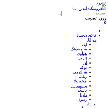
ورود
عضویت
0
کالای دیجیتال
موبایل
اپل
سامسونگ
هوآوی
ال جی
آنر
نوکیا
شیائومی
ریلمی
موتورولا
تی سی ال
ناتینگ
داریا
ردتون
لپ تاپ