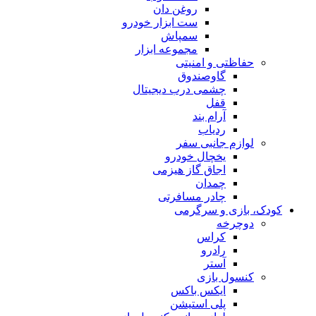
روغن دان
ست ابزار خودرو
سمپاش
مجموعه ابزار
حفاظتی و امنیتی
گاوصندوق
چشمی درب دیجیتال
قفل
آرام بند
ردیاب
لوازم جانبی سفر
یخچال خودرو
اجاق گاز هیزمی
چمدان
چادر مسافرتی
کودک، بازی و سرگرمی
دوچرخه
کراس
رادرو
آستر
کنسول بازی
ایکس باکس
پلی استیشن