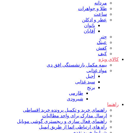
مردانه
طلا و جواهرات
ساعت
عطر و ادکلن
بانوان
آقایان
چتر
عینک
کفش
کیف
کالای ویژه
بیمه مکمل بازنشستگی افق دی
مواد غذایی
آجیل
سبد غذایی
برنج
طارمی
شیرودی
راهنما
راهنمای خرید و تکمیل پرونده خرید اقساطی
ارسال مدارک برای واحد مطالبات
راهنمای فعال سازی و ریجستری گوشی موبایل
راه های ارتباطی اتما از طریق ایمیل
شرایط خرید نقدی