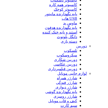
کامپیوتر دسکتاپ
کامپیوتر همه کاره
کامپیوتر کوچک
پایه نگهدارنده مانیتور
USB هاب
ماوس پد
پایه نگهدارنده هدفون
استند و پایه خنک کننده
دانگل بلوتوث
دسته بازی
دوربین
تلسکوپ
میکروسکوپ
دوربین شکاری
دوربین عکاسی
دوربین فیلمبرداری
لوازم جانبی موبایل
شارژر همراه
شارژر فندکی
شارژر دیواری
پایه نگهدارنده گوشی
شارژر رومیزی
کیف و قاب موبایل
سیم کارت