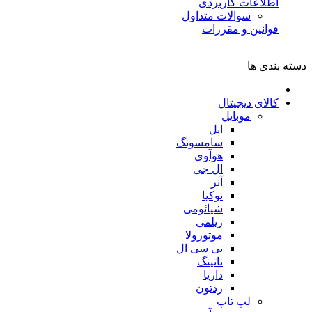
اطلاعات کاربردی
سوالات متداول
قوانین و مقررات
دسته بندی ها
کالای دیجیتال
موبایل
اپل
سامسونگ
هوآوی
ال جی
آنر
نوکیا
شیائومی
ریلمی
موتورولا
تی سی ال
ناتینگ
داریا
ردتون
لپ تاپ