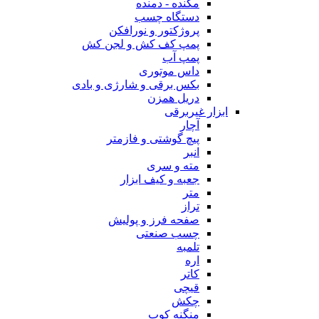
مکنده - دمنده
دستگاه چسب
پروژکتور و نورافکن
پمپ کف کش و لجن کش
پمپ آب
داس موتوری
بکس برقی و شارژی و بادی
دریل همزن
ابزار غیربرقی
آچار
پیچ گوشتی و فازمتر
انبر
مته و سری
جعبه و کیف ابزار
متر
تراز
صفحه فرز و پولیش
چسب صنعتی
تلمبه
اره
کاتر
قیچی
چکش
منگنه کوب