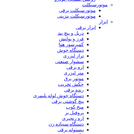
موتورسیکلت
موتورسیکلت برقی
موتورسیکلت بنزینی
ابزار
ابزار برقی
دریل و پیچ بند
فرز و پولیش
کمپرسور هوا
دستگاه جوش
تراز لیزری
سشوار صنعتی
اره برقی
متر لیزری
موتور برق
چکش تخریب
رنده برقی
دستگاه جوش لوله پلیمری
پیچ گوشتی برقی
میخ کوب
پروفیل بر
اره زنجیری
دستگاه سنباده زن
پیستوله برقی