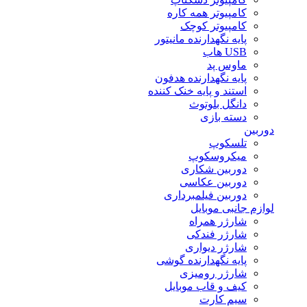
کامپیوتر همه کاره
کامپیوتر کوچک
پایه نگهدارنده مانیتور
USB هاب
ماوس پد
پایه نگهدارنده هدفون
استند و پایه خنک کننده
دانگل بلوتوث
دسته بازی
دوربین
تلسکوپ
میکروسکوپ
دوربین شکاری
دوربین عکاسی
دوربین فیلمبرداری
لوازم جانبی موبایل
شارژر همراه
شارژر فندکی
شارژر دیواری
پایه نگهدارنده گوشی
شارژر رومیزی
کیف و قاب موبایل
سیم کارت