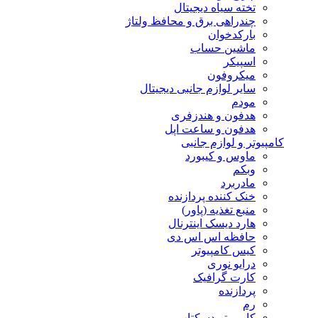
تخته سیاه دیجیتال
چندراهی برق و محافظ ولتاژ
بارکدخوان
ماشین حساب
اسپیکر
میکروفون
سایر لوازم جانبی دیجیتال
مودم
هدفون و هندزفری
هدفون و ساعت اپل
کامپیوتر و لوازم جانبی
ماوس و کیبورد
وبکم
مادربرد
خنک کننده پردازنده
منبع تغذیه (پاور)
هارد دیسک اینترنال
حافظه اس اس دی
کیس کامپیوتر
درایو نوری
کارت گرافیک
پردازنده
رم
کامپیوتر دسکتاپ