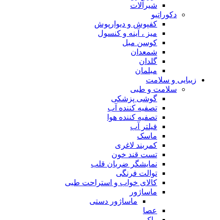
شیرآلات
دکوراتیو
کفپوش و دیوارپوش
میز ، آینه و کنسول
کوسن مبل
شمعدان
گلدان
مبلمان
زیبایی و سلامت
سلامت و طبی
گوشی پزشکی
تصفیه کننده آب
تصفیه کننده هوا
فیلتر آب
ماسک
کمربند لاغری
تست قند خون
نمایشگر ضربان قلب
توالت فرنگی
کالای خواب و استراحت طبی
ماساژور
ماساژور دستی
عصا
واکر