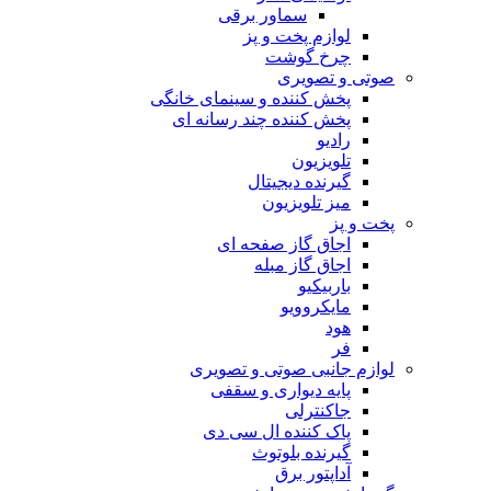
سماور برقی
لوازم پخت و پز
چرخ گوشت
صوتی و تصویری
پخش کننده و سینمای خانگی
پخش کننده چند رسانه ای
رادیو
تلویزیون
گیرنده دیجیتال
میز تلویزیون
پخت و پز
اجاق گاز صفحه ای
اجاق گاز مبله
باربیکیو
مایکروویو
هود
فر
لوازم جانبی صوتی و تصویری
پایه دیواری و سقفی
جاکنترلی
پاک کننده ال سی دی
گیرنده بلوتوث
آداپتور برق