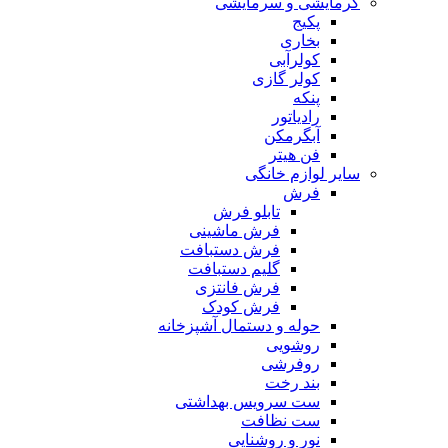
گرمایشی و سرمایشی
پکیج
بخاری
کولرآبی
کولر گازی
پنکه
رادیاتور
آبگرمکن
فن هیتر
سایر لوازم خانگی
فرش
تابلو فرش
فرش ماشینی
فرش دستبافت
گلیم دستبافت
فرش فانتزی
فرش کودک
حوله و دستمال آشپزخانه
روشویی
روفرشی
بند رخت
ست سرویس بهداشتی
ست نظافت
نور و روشنایی