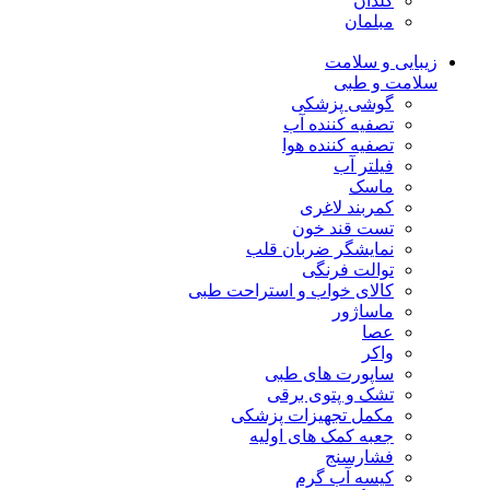
گلدان
مبلمان
زیبایی و سلامت
سلامت و طبی
گوشی پزشکی
تصفیه کننده آب
تصفیه کننده هوا
فیلتر آب
ماسک
کمربند لاغری
تست قند خون
نمایشگر ضربان قلب
توالت فرنگی
کالای خواب و استراحت طبی
ماساژور
عصا
واکر
ساپورت های طبی
تشک و پتوی برقی
مکمل تجهیزات پزشکی
جعبه کمک های اولیه
فشارسنج
کیسه آب گرم