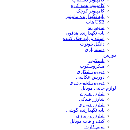
کامپیوتر همه کاره
کامپیوتر کوچک
پایه نگهدارنده مانیتور
USB هاب
ماوس پد
پایه نگهدارنده هدفون
استند و پایه خنک کننده
دانگل بلوتوث
دسته بازی
دوربین
تلسکوپ
میکروسکوپ
دوربین شکاری
دوربین عکاسی
دوربین فیلمبرداری
لوازم جانبی موبایل
شارژر همراه
شارژر فندکی
شارژر دیواری
پایه نگهدارنده گوشی
شارژر رومیزی
کیف و قاب موبایل
سیم کارت