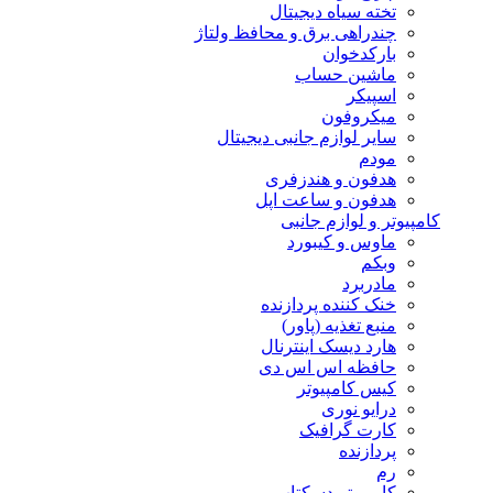
تخته سیاه دیجیتال
چندراهی برق و محافظ ولتاژ
بارکدخوان
ماشین حساب
اسپیکر
میکروفون
سایر لوازم جانبی دیجیتال
مودم
هدفون و هندزفری
هدفون و ساعت اپل
کامپیوتر و لوازم جانبی
ماوس و کیبورد
وبکم
مادربرد
خنک کننده پردازنده
منبع تغذیه (پاور)
هارد دیسک اینترنال
حافظه اس اس دی
کیس کامپیوتر
درایو نوری
کارت گرافیک
پردازنده
رم
کامپیوتر دسکتاپ