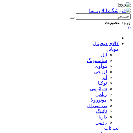
ورود
عضویت
0
کالای دیجیتال
موبایل
اپل
سامسونگ
هوآوی
ال جی
آنر
نوکیا
شیائومی
ریلمی
موتورولا
تی سی ال
ناتینگ
داریا
ردتون
لپ تاپ