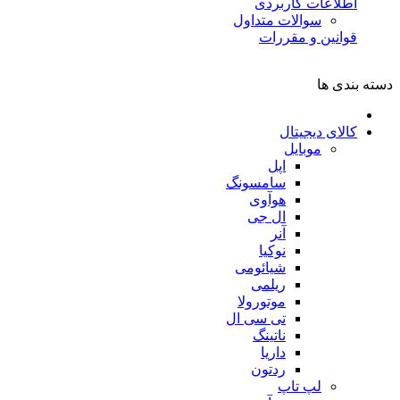
اطلاعات کاربردی
سوالات متداول
قوانین و مقررات
دسته بندی ها
کالای دیجیتال
موبایل
اپل
سامسونگ
هوآوی
ال جی
آنر
نوکیا
شیائومی
ریلمی
موتورولا
تی سی ال
ناتینگ
داریا
ردتون
لپ تاپ