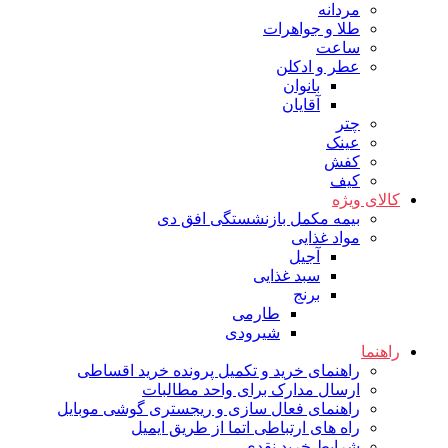
مردانه
طلا و جواهرات
ساعت
عطر و ادکلن
بانوان
آقایان
چتر
عینک
کفش
کیف
کالای ویژه
بیمه مکمل بازنشستگی افق دی
مواد غذایی
آجیل
سبد غذایی
برنج
طارمی
شیرودی
راهنما
راهنمای خرید و تکمیل پرونده خرید اقساطی
ارسال مدارک برای واحد مطالبات
راهنمای فعال سازی و ریجستری گوشی موبایل
راه های ارتباطی اتما از طریق ایمیل
شرایط خرید نقدی