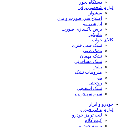
دستگاه بخور
لوازم شخصی برقی
سشوار
اصلاح سر، صورت و بدن
آرایشی مو
برس پاکسازی صورت
مانیکور
کالای خواب
تشک طبی فنری
تشک طبی
تشک مهمان
تشک مسافرتی
بالش
ملزومات تشک
پتو
روتختی
تشک اسفنجی
سرویس خواب
خودرو و ابزار
لوازم یدکی خودرو
لنت ترمز خودرو
کیت کلاچ
تسمه خودرو