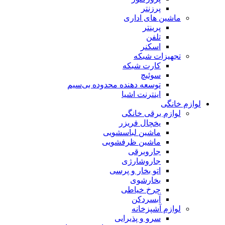
پرزنتر
ماشین های اداری
پرینتر
تلفن
اسکنر
تجهیزات شبکه
کارت شبکه
سوئیچ
توسعه دهنده محدوده بی‌سیم
اینترنت اشیا
لوازم خانگی
لوازم برقی خانگی
یخچال فریزر
ماشین لباسشویی
ماشین ظرفشویی
جاروبرقی
جاروشارژی
اتو بخار و پرسی
بخارشوی
چرخ خیاطی
آبسردکن
لوازم آشپزخانه
سرو و پذیرایی