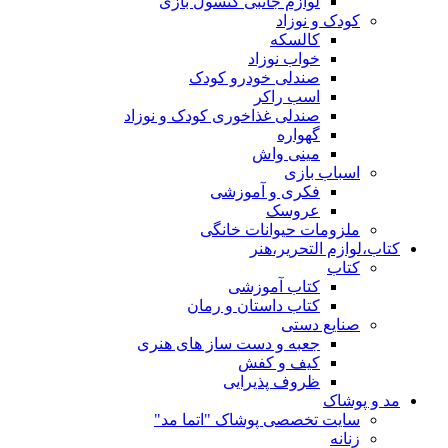
لوازم جانبی کنسول بازی
کودک و نوزاد
کالسکه
خواب نوزاد
صندلی خودرو کودک
اسب راکر
صندلی غذاخوری کودک و نوزاد
گهواره
مینی واش
اسباب بازی
فکری و آموزشی
عروسک
ملزومات حیوانات خانگی
کتاب،لوازم التحریر،هنر
کتاب
کتاب آموزشی
کتاب داستان و رمان
صنایع دستی
جعبه و دست ساز های هنری
کیف و کفش
ظروف پذیرایی
مد و پوشاک
سایت تخصصی پوشاک "اتما مد"
زنانه