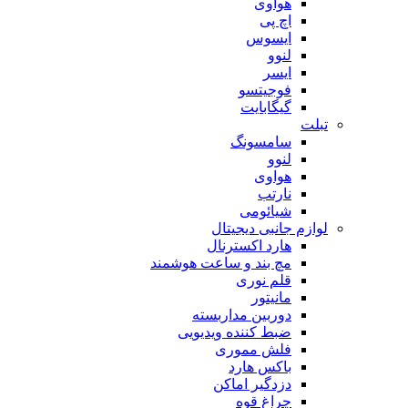
هوآوی
اچ پی
ایسوس
لنوو
ایسر
فوجیتسو
گیگابایت
تبلت
سامسونگ
لنوو
هواوی
نارتب
شیائومی
لوازم جانبی دیجیتال
هارد اکسترنال
مچ بند و ساعت هوشمند
قلم نوری
مانیتور
دوربین مداربسته
ضبط کننده ویدیویی
فلش مموری
باکس هارد
دزدگیر اماکن
چراغ قوه