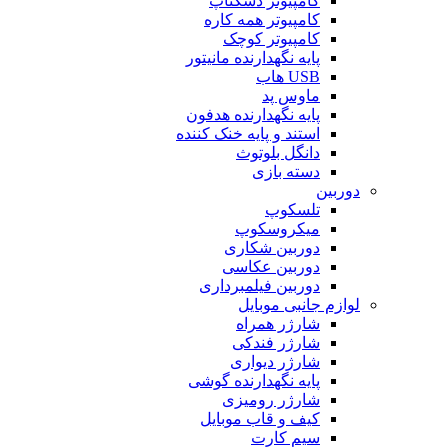
کامپیوتر دسکتاپ
کامپیوتر همه کاره
کامپیوتر کوچک
پایه نگهدارنده مانیتور
USB هاب
ماوس پد
پایه نگهدارنده هدفون
استند و پایه خنک کننده
دانگل بلوتوث
دسته بازی
دوربین
تلسکوپ
میکروسکوپ
دوربین شکاری
دوربین عکاسی
دوربین فیلمبرداری
لوازم جانبی موبایل
شارژر همراه
شارژر فندکی
شارژر دیواری
پایه نگهدارنده گوشی
شارژر رومیزی
کیف و قاب موبایل
سیم کارت