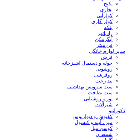
پکیج
بخاری
کولرآبی
کولر گازی
پنکه
رادیاتور
آبگرمکن
فن هیتر
سایر لوازم خانگی
فرش
حوله و دستمال آشپزخانه
روشویی
روفرشی
بند رخت
ست سرویس بهداشتی
ست نظافت
نور و روشنایی
شیرآلات
دکوراتیو
کفپوش و دیوارپوش
میز ، آینه و کنسول
کوسن مبل
شمعدان