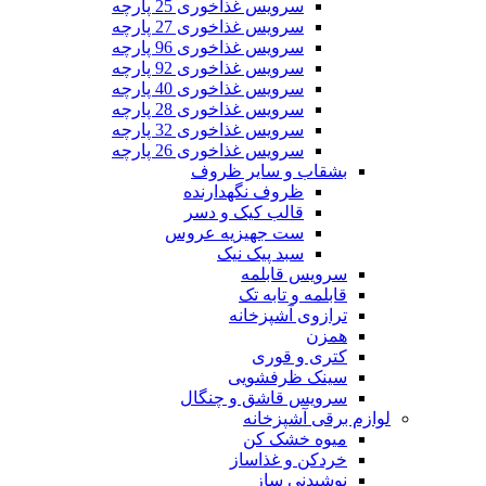
سرویس غذاخوری 25 پارچه
سرویس غذاخوری 27 پارچه
سرویس غذاخوری 96 پارچه
سرویس غذاخوری 92 پارچه
سرویس غذاخوری 40 پارچه
سرویس غذاخوری 28 پارچه
سرویس غذاخوری 32 پارچه
سرویس غذاخوری 26 پارچه
بشقاب و سایر ظروف
ظروف نگهدارنده
قالب کیک و دسر
ست جهیزیه عروس
سبد پیک نیک
سرویس قابلمه
قابلمه و تابه تک
ترازوی آشپزخانه
همزن
کتری و قوری
سینک ظرفشویی
سرویس قاشق و چنگال
لوازم برقی آشپزخانه
میوه خشک کن
خردکن و غذاساز
نوشیدنی ساز