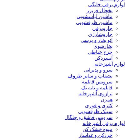
لوازم برقی خانگی
یخچال فریزر
ماشین لباسشویی
ماشین ظرفشویی
جاروبرقی
جاروشارژی
اتو بخار و پرسی
بخارشوی
چرخ خیاطی
آبسردکن
لوازم آشپزخانه
سرو و پذیرایی
بشقاب و سایر ظروف
سرویس قابلمه
قابلمه و تابه تک
ترازوی آشپزخانه
همزن
کتری و قوری
سینک ظرفشویی
سرویس قاشق و چنگال
لوازم برقی آشپزخانه
میوه خشک کن
خردکن و غذاساز