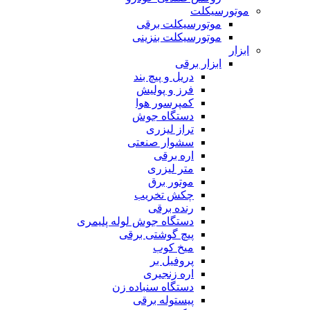
موتورسیکلت
موتورسیکلت برقی
موتورسیکلت بنزینی
ابزار
ابزار برقی
دریل و پیچ بند
فرز و پولیش
کمپرسور هوا
دستگاه جوش
تراز لیزری
سشوار صنعتی
اره برقی
متر لیزری
موتور برق
چکش تخریب
رنده برقی
دستگاه جوش لوله پلیمری
پیچ گوشتی برقی
میخ کوب
پروفیل بر
اره زنجیری
دستگاه سنباده زن
پیستوله برقی