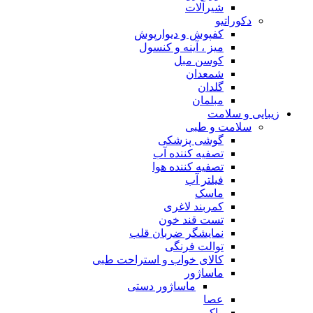
شیرآلات
دکوراتیو
کفپوش و دیوارپوش
میز ، آینه و کنسول
کوسن مبل
شمعدان
گلدان
مبلمان
زیبایی و سلامت
سلامت و طبی
گوشی پزشکی
تصفیه کننده آب
تصفیه کننده هوا
فیلتر آب
ماسک
کمربند لاغری
تست قند خون
نمایشگر ضربان قلب
توالت فرنگی
کالای خواب و استراحت طبی
ماساژور
ماساژور دستی
عصا
واکر