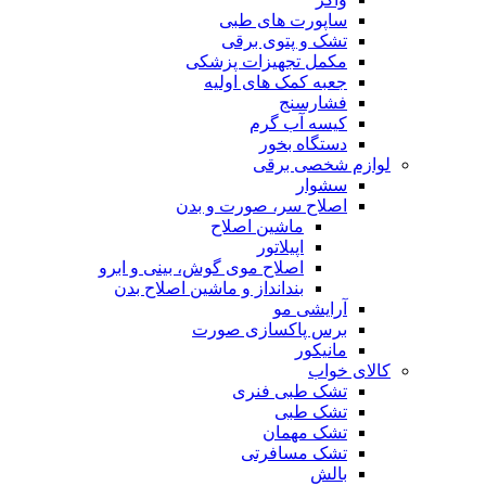
ساپورت های طبی
تشک و پتوی برقی
مکمل تجهیزات پزشکی
جعبه کمک های اولیه
فشارسنج
کیسه آب گرم
دستگاه بخور
لوازم شخصی برقی
سشوار
اصلاح سر، صورت و بدن
ماشین اصلاح
اپیلاتور
اصلاح موی گوش، بینی و ابرو
بندانداز و ماشین اصلاح بدن
آرایشی مو
برس پاکسازی صورت
مانیکور
کالای خواب
تشک طبی فنری
تشک طبی
تشک مهمان
تشک مسافرتی
بالش