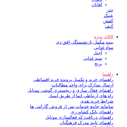
آقایان
چتر
عینک
کفش
کیف
کالای ویژه
بیمه مکمل بازنشستگی افق دی
مواد غذایی
آجیل
سبد غذایی
برنج
راهنما
راهنمای خرید و تکمیل پرونده خرید اقساطی
ارسال مدارک برای واحد مطالبات
راهنمای فعال سازی و ریجستری گوشی موبایل
راه های ارتباطی اتما از طریق ایمیل
شرایط خرید نقدی
سامانه جامع خدمات پس از فروش گارانتی ها
راهنمای بانک کشاورزی
راهنمای دریافت کد فعالسازی موبایل
راهنمای تایید مدرک فرهنگیان