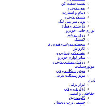
تسمه سفت کن
پمپ خودرو
دینام و استارت
حسگر خودرو
پولی سر میل لنگ
جلوبندی و تعلیق
لوازم جانبی خودرو
روغن موتور
لاستیک
سیستم صوتی و تصویری
کارواش
پشت کمری خودرو
سایر لوازم خودرو
روکش صندلی خودرو
موتورسیکلت
موتورسیکلت برقی
موتورسیکلت بنزینی
ابزار
ابزار برقی
ابزار غیربرقی
حفاظتی و امنیتی
گاوصندوق
چشمی درب دیجیتال