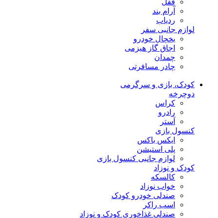
قفل
آرام بند
ردیاب
لوازم جانبی سفر
یخچال خودرو
اجاق گاز هیزمی
چمدان
چادر مسافرتی
کودک، بازی و سرگرمی
دوچرخه
کراس
رادرو
آستر
کنسول بازی
ایکس باکس
پلی استیشن
لوازم جانبی کنسول بازی
کودک و نوزاد
کالسکه
خواب نوزاد
صندلی خودرو کودک
اسب راکر
صندلی غذاخوری کودک و نوزاد