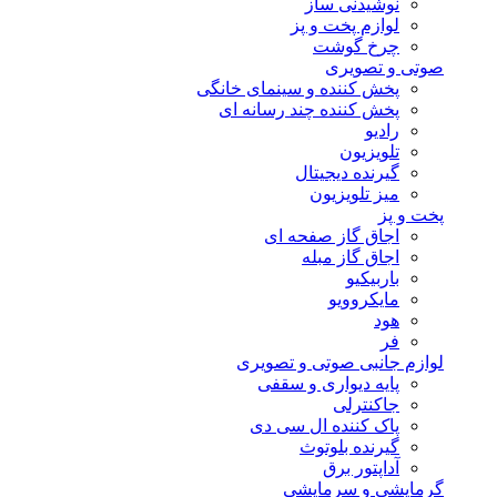
نوشیدنی ساز
لوازم پخت و پز
چرخ گوشت
صوتی و تصویری
پخش کننده و سینمای خانگی
پخش کننده چند رسانه ای
رادیو
تلویزیون
گیرنده دیجیتال
میز تلویزیون
پخت و پز
اجاق گاز صفحه ای
اجاق گاز مبله
باربیکیو
مایکروویو
هود
فر
لوازم جانبی صوتی و تصویری
پایه دیواری و سقفی
جاکنترلی
پاک کننده ال سی دی
گیرنده بلوتوث
آداپتور برق
گرمایشی و سرمایشی