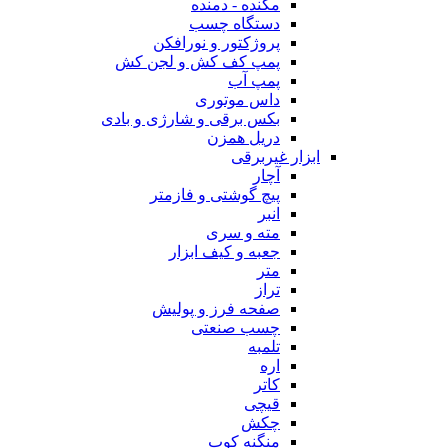
مکنده - دمنده
دستگاه چسب
پروژکتور و نورافکن
پمپ کف کش و لجن کش
پمپ آب
داس موتوری
بکس برقی و شارژی و بادی
دریل همزن
ابزار غیربرقی
آچار
پیچ گوشتی و فازمتر
انبر
مته و سری
جعبه و کیف ابزار
متر
تراز
صفحه فرز و پولیش
چسب صنعتی
تلمبه
اره
کاتر
قیچی
چکش
منگنه کوب