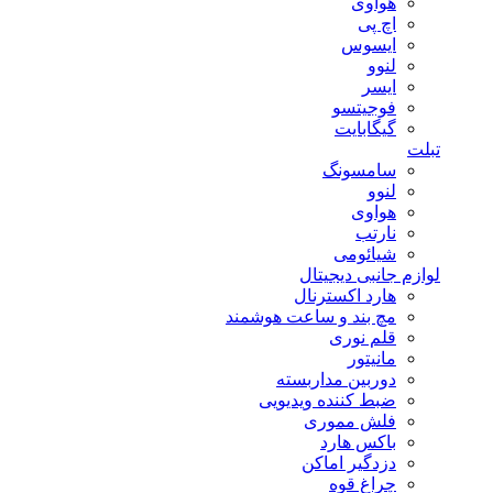
هوآوی
اچ پی
ایسوس
لنوو
ایسر
فوجیتسو
گیگابایت
تبلت
سامسونگ
لنوو
هواوی
نارتب
شیائومی
لوازم جانبی دیجیتال
هارد اکسترنال
مچ بند و ساعت هوشمند
قلم نوری
مانیتور
دوربین مداربسته
ضبط کننده ویدیویی
فلش مموری
باکس هارد
دزدگیر اماکن
چراغ قوه