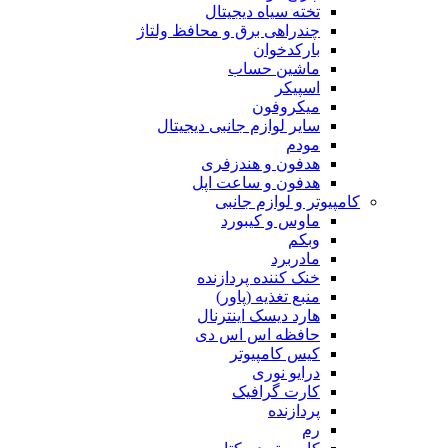
تخته سیاه دیجیتال
چندراهی برق و محافظ ولتاژ
بارکدخوان
ماشین حساب
اسپیکر
میکروفون
سایر لوازم جانبی دیجیتال
مودم
هدفون و هندزفری
هدفون و ساعت اپل
کامپیوتر و لوازم جانبی
ماوس و کیبورد
وبکم
مادربرد
خنک کننده پردازنده
منبع تغذیه (پاور)
هارد دیسک اینترنال
حافظه اس اس دی
کیس کامپیوتر
درایو نوری
کارت گرافیک
پردازنده
رم