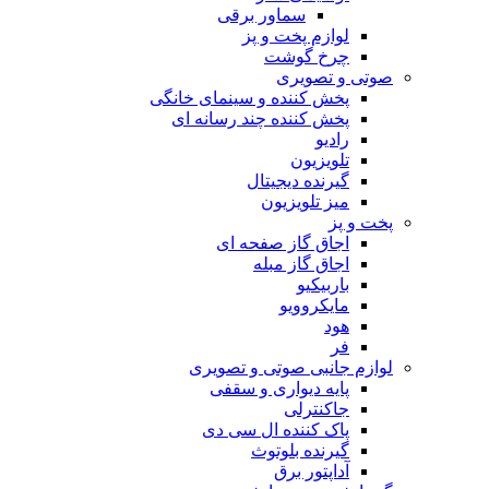
سماور برقی
لوازم پخت و پز
چرخ گوشت
صوتی و تصویری
پخش کننده و سینمای خانگی
پخش کننده چند رسانه ای
رادیو
تلویزیون
گیرنده دیجیتال
میز تلویزیون
پخت و پز
اجاق گاز صفحه ای
اجاق گاز مبله
باربیکیو
مایکروویو
هود
فر
لوازم جانبی صوتی و تصویری
پایه دیواری و سقفی
جاکنترلی
پاک کننده ال سی دی
گیرنده بلوتوث
آداپتور برق