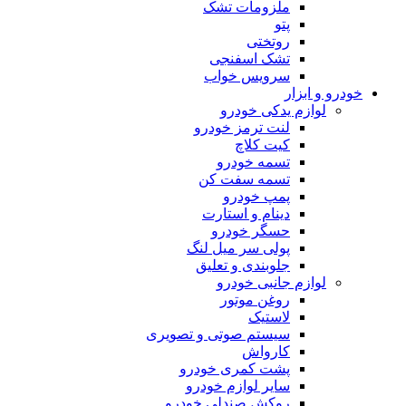
ملزومات تشک
پتو
روتختی
تشک اسفنجی
سرویس خواب
خودرو و ابزار
لوازم یدکی خودرو
لنت ترمز خودرو
کیت کلاچ
تسمه خودرو
تسمه سفت کن
پمپ خودرو
دینام و استارت
حسگر خودرو
پولی سر میل لنگ
جلوبندی و تعلیق
لوازم جانبی خودرو
روغن موتور
لاستیک
سیستم صوتی و تصویری
کارواش
پشت کمری خودرو
سایر لوازم خودرو
روکش صندلی خودرو