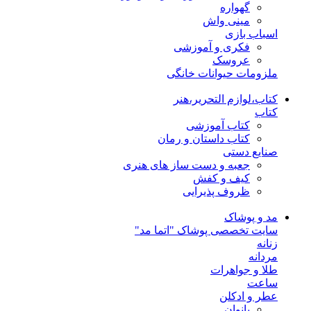
گهواره
مینی واش
اسباب بازی
فکری و آموزشی
عروسک
ملزومات حیوانات خانگی
کتاب،لوازم التحریر،هنر
کتاب
کتاب آموزشی
کتاب داستان و رمان
صنایع دستی
جعبه و دست ساز های هنری
کیف و کفش
ظروف پذیرایی
مد و پوشاک
سایت تخصصی پوشاک "اتما مد"
زنانه
مردانه
طلا و جواهرات
ساعت
عطر و ادکلن
بانوان