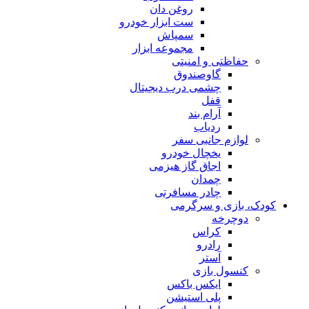
روغن دان
ست ابزار خودرو
سمپاش
مجموعه ابزار
حفاظتی و امنیتی
گاوصندوق
چشمی درب دیجیتال
قفل
آرام بند
ردیاب
لوازم جانبی سفر
یخچال خودرو
اجاق گاز هیزمی
چمدان
چادر مسافرتی
کودک، بازی و سرگرمی
دوچرخه
کراس
رادرو
آستر
کنسول بازی
ایکس باکس
پلی استیشن