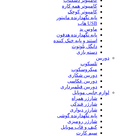
کامپیوتر دسکتاپ
کامپیوتر همه کاره
کامپیوتر کوچک
پایه نگهدارنده مانیتور
USB هاب
ماوس پد
پایه نگهدارنده هدفون
استند و پایه خنک کننده
دانگل بلوتوث
دسته بازی
دوربین
تلسکوپ
میکروسکوپ
دوربین شکاری
دوربین عکاسی
دوربین فیلمبرداری
لوازم جانبی موبایل
شارژر همراه
شارژر فندکی
شارژر دیواری
پایه نگهدارنده گوشی
شارژر رومیزی
کیف و قاب موبایل
سیم کارت