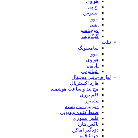
هوآوی
اچ پی
ایسوس
لنوو
ایسر
فوجیتسو
گیگابایت
تبلت
سامسونگ
لنوو
هواوی
نارتب
شیائومی
لوازم جانبی دیجیتال
هارد اکسترنال
مچ بند و ساعت هوشمند
قلم نوری
مانیتور
دوربین مداربسته
ضبط کننده ویدیویی
فلش مموری
باکس هارد
دزدگیر اماکن
چراغ قوه