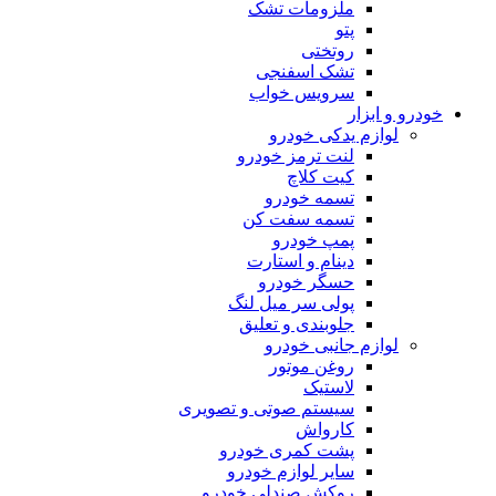
ملزومات تشک
پتو
روتختی
تشک اسفنجی
سرویس خواب
خودرو و ابزار
لوازم یدکی خودرو
لنت ترمز خودرو
کیت کلاچ
تسمه خودرو
تسمه سفت کن
پمپ خودرو
دینام و استارت
حسگر خودرو
پولی سر میل لنگ
جلوبندی و تعلیق
لوازم جانبی خودرو
روغن موتور
لاستیک
سیستم صوتی و تصویری
کارواش
پشت کمری خودرو
سایر لوازم خودرو
روکش صندلی خودرو