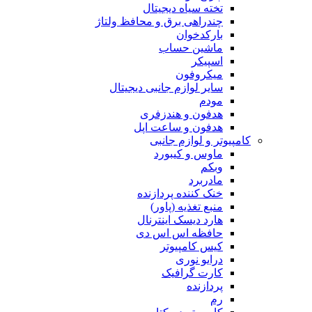
تخته سیاه دیجیتال
چندراهی برق و محافظ ولتاژ
بارکدخوان
ماشین حساب
اسپیکر
میکروفون
سایر لوازم جانبی دیجیتال
مودم
هدفون و هندزفری
هدفون و ساعت اپل
کامپیوتر و لوازم جانبی
ماوس و کیبورد
وبکم
مادربرد
خنک کننده پردازنده
منبع تغذیه (پاور)
هارد دیسک اینترنال
حافظه اس اس دی
کیس کامپیوتر
درایو نوری
کارت گرافیک
پردازنده
رم