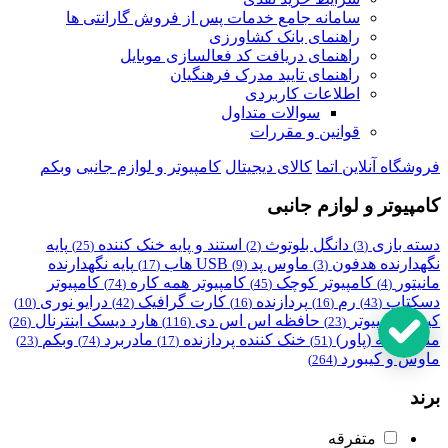
سامانه جامع خدمات پس از فروش گارانتی ها
راهنمای بانک کشاورزی
راهنمای دریافت کد فعالسازی موبایل
راهنمای تایید مدرک فرهنگیان
اطلاعات کاربردی
سوالات متداول
قوانین و مقررات
فروشگاه آنلاین اتما
کالای دیجیتال
کامپیوتر و لوازم جانبی
وبکم
کامپیوتر و لوازم جانبی
دسته بازی
دانگل بلوتوث
استند و پایه خنک کننده
پایه
(25)
(2)
(3)
نگهدارنده هدفون
ماوس پد
USB هاب
پایه نگهدارنده
(17)
(9)
(3)
مانیتور
کامپیوتر کوچک
کامپیوتر همه کاره
کامپیوتر
(74)
(45)
(4)
دسکتاپ
رم
پردازنده
کارت گرافیک
درایو نوری
(10)
(42)
(16)
(16)
(43)
کیس کامپیوتر
حافظه اس اس دی
هارد دیسک اینترنال
(26)
(116)
(23)
منبع تغذیه (پاور)
خنک کننده پردازنده
مادربرد
وبکم
(23)
(74)
(17)
(51)
ماوس و کیبورد
(264)
برند
متفرقه