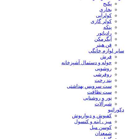
پکیج
بخاری
کولرآبی
کولر گازی
پنکه
رادیاتور
آبگرمکن
فن هیتر
سایر لوازم خانگی
فرش
حوله و دستمال آشپزخانه
روشویی
روفرشی
بند رخت
ست سرویس بهداشتی
ست نظافت
نور و روشنایی
شیرآلات
دکوراتیو
کفپوش و دیوارپوش
میز ، آینه و کنسول
کوسن مبل
شمعدان