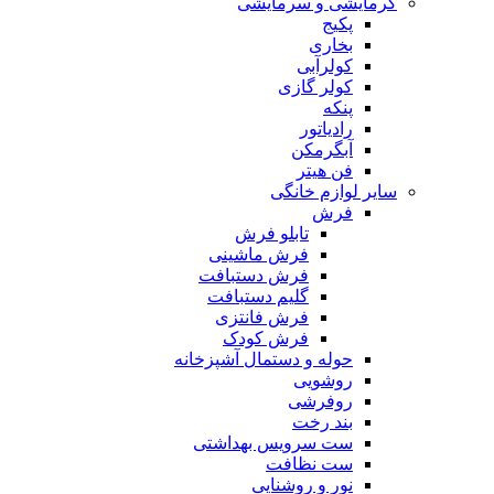
گرمایشی و سرمایشی
پکیج
بخاری
کولرآبی
کولر گازی
پنکه
رادیاتور
آبگرمکن
فن هیتر
سایر لوازم خانگی
فرش
تابلو فرش
فرش ماشینی
فرش دستبافت
گلیم دستبافت
فرش فانتزی
فرش کودک
حوله و دستمال آشپزخانه
روشویی
روفرشی
بند رخت
ست سرویس بهداشتی
ست نظافت
نور و روشنایی