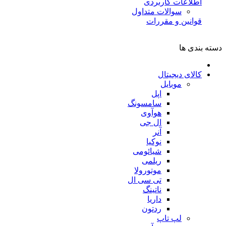
اطلاعات کاربردی
سوالات متداول
قوانین و مقررات
دسته بندی ها
کالای دیجیتال
موبایل
اپل
سامسونگ
هوآوی
ال جی
آنر
نوکیا
شیائومی
ریلمی
موتورولا
تی سی ال
ناتینگ
داریا
ردتون
لپ تاپ