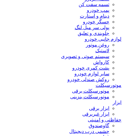
تسمه سفت کن
پمپ خودرو
دینام و استارت
حسگر خودرو
پولی سر میل لنگ
جلوبندی و تعلیق
لوازم جانبی خودرو
روغن موتور
لاستیک
سیستم صوتی و تصویری
کارواش
پشت کمری خودرو
سایر لوازم خودرو
روکش صندلی خودرو
موتورسیکلت
موتورسیکلت برقی
موتورسیکلت بنزینی
ابزار
ابزار برقی
ابزار غیربرقی
حفاظتی و امنیتی
گاوصندوق
چشمی درب دیجیتال