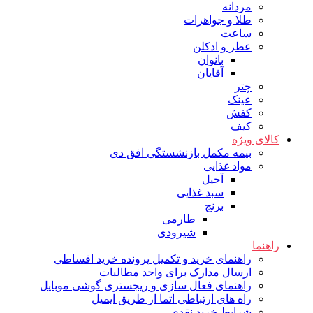
مردانه
طلا و جواهرات
ساعت
عطر و ادکلن
بانوان
آقایان
چتر
عینک
کفش
کیف
کالای ویژه
بیمه مکمل بازنشستگی افق دی
مواد غذایی
آجیل
سبد غذایی
برنج
طارمی
شیرودی
راهنما
راهنمای خرید و تکمیل پرونده خرید اقساطی
ارسال مدارک برای واحد مطالبات
راهنمای فعال سازی و ریجستری گوشی موبایل
راه های ارتباطی اتما از طریق ایمیل
شرایط خرید نقدی