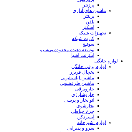
پرزنتر
ماشین های اداری
پرینتر
تلفن
اسکنر
تجهیزات شبکه
کارت شبکه
سوئیچ
توسعه دهنده محدوده بی‌سیم
اینترنت اشیا
لوازم خانگی
لوازم برقی خانگی
یخچال فریزر
ماشین لباسشویی
ماشین ظرفشویی
جاروبرقی
جاروشارژی
اتو بخار و پرسی
بخارشوی
چرخ خیاطی
آبسردکن
لوازم آشپزخانه
سرو و پذیرایی