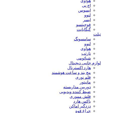
هوآوی
اچ پی
ایسوس
لنوو
ایسر
فوجیتسو
گیگابایت
تبلت
سامسونگ
لنوو
هواوی
نارتب
شیائومی
لوازم جانبی دیجیتال
هارد اکسترنال
مچ بند و ساعت هوشمند
قلم نوری
مانیتور
دوربین مداربسته
ضبط کننده ویدیویی
فلش مموری
باکس هارد
دزدگیر اماکن
چراغ قوه