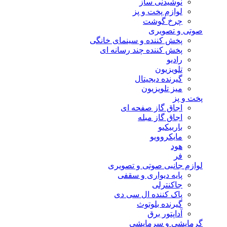
نوشیدنی ساز
لوازم پخت و پز
چرخ گوشت
صوتی و تصویری
پخش کننده و سینمای خانگی
پخش کننده چند رسانه ای
رادیو
تلویزیون
گیرنده دیجیتال
میز تلویزیون
پخت و پز
اجاق گاز صفحه ای
اجاق گاز مبله
باربیکیو
مایکروویو
هود
فر
لوازم جانبی صوتی و تصویری
پایه دیواری و سقفی
جاکنترلی
پاک کننده ال سی دی
گیرنده بلوتوث
آداپتور برق
گرمایشی و سرمایشی