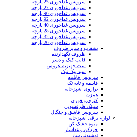
سرویس غذاخوری 25 پارچه
سرویس غذاخوری 27 پارچه
سرویس غذاخوری 96 پارچه
سرویس غذاخوری 92 پارچه
سرویس غذاخوری 40 پارچه
سرویس غذاخوری 28 پارچه
سرویس غذاخوری 32 پارچه
سرویس غذاخوری 26 پارچه
بشقاب و سایر ظروف
ظروف نگهدارنده
قالب کیک و دسر
ست جهیزیه عروس
سبد پیک نیک
سرویس قابلمه
قابلمه و تابه تک
ترازوی آشپزخانه
همزن
کتری و قوری
سینک ظرفشویی
سرویس قاشق و چنگال
لوازم برقی آشپزخانه
میوه خشک کن
خردکن و غذاساز
نوشیدنی ساز