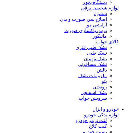
دستگاه بخور
لوازم شخصی برقی
سشوار
اصلاح سر، صورت و بدن
آرایشی مو
برس پاکسازی صورت
مانیکور
کالای خواب
تشک طبی فنری
تشک طبی
تشک مهمان
تشک مسافرتی
بالش
ملزومات تشک
پتو
روتختی
تشک اسفنجی
سرویس خواب
خودرو و ابزار
لوازم یدکی خودرو
لنت ترمز خودرو
کیت کلاچ
تسمه خودرو