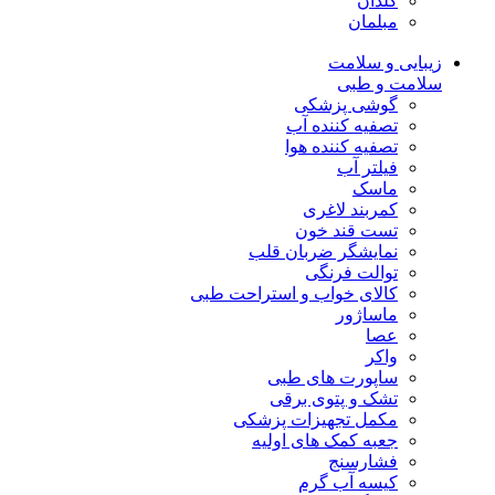
گلدان
مبلمان
زیبایی و سلامت
سلامت و طبی
گوشی پزشکی
تصفیه کننده آب
تصفیه کننده هوا
فیلتر آب
ماسک
کمربند لاغری
تست قند خون
نمایشگر ضربان قلب
توالت فرنگی
کالای خواب و استراحت طبی
ماساژور
عصا
واکر
ساپورت های طبی
تشک و پتوی برقی
مکمل تجهیزات پزشکی
جعبه کمک های اولیه
فشارسنج
کیسه آب گرم