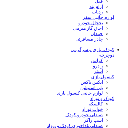
قفل
آرام بند
ردیاب
لوازم جانبی سفر
یخچال خودرو
اجاق گاز هیزمی
چمدان
چادر مسافرتی
کودک، بازی و سرگرمی
دوچرخه
کراس
رادرو
آستر
کنسول بازی
ایکس باکس
پلی استیشن
لوازم جانبی کنسول بازی
کودک و نوزاد
کالسکه
خواب نوزاد
صندلی خودرو کودک
اسب راکر
صندلی غذاخوری کودک و نوزاد