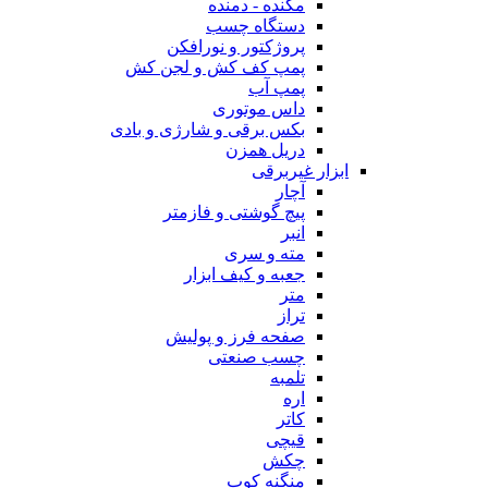
مکنده - دمنده
دستگاه چسب
پروژکتور و نورافکن
پمپ کف کش و لجن کش
پمپ آب
داس موتوری
بکس برقی و شارژی و بادی
دریل همزن
ابزار غیربرقی
آچار
پیچ گوشتی و فازمتر
انبر
مته و سری
جعبه و کیف ابزار
متر
تراز
صفحه فرز و پولیش
چسب صنعتی
تلمبه
اره
کاتر
قیچی
چکش
منگنه کوب