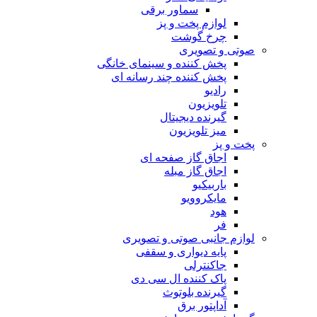
سماور برقی
لوازم پخت و پز
چرخ گوشت
صوتی و تصویری
پخش کننده و سینمای خانگی
پخش کننده چند رسانه ای
رادیو
تلویزیون
گیرنده دیجیتال
میز تلویزیون
پخت و پز
اجاق گاز صفحه ای
اجاق گاز مبله
باربیکیو
مایکروویو
هود
فر
لوازم جانبی صوتی و تصویری
پایه دیواری و سقفی
جاکنترلی
پاک کننده ال سی دی
گیرنده بلوتوث
آداپتور برق