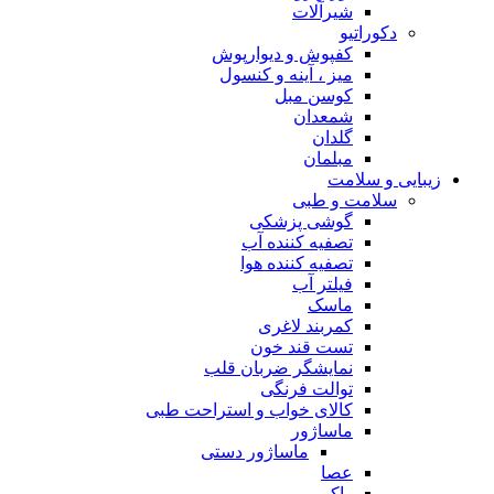
شیرآلات
دکوراتیو
کفپوش و دیوارپوش
میز ، آینه و کنسول
کوسن مبل
شمعدان
گلدان
مبلمان
زیبایی و سلامت
سلامت و طبی
گوشی پزشکی
تصفیه کننده آب
تصفیه کننده هوا
فیلتر آب
ماسک
کمربند لاغری
تست قند خون
نمایشگر ضربان قلب
توالت فرنگی
کالای خواب و استراحت طبی
ماساژور
ماساژور دستی
عصا
واکر