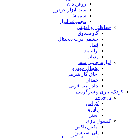
روغن دان
ست ابزار خودرو
سمپاش
مجموعه ابزار
حفاظتی و امنیتی
گاوصندوق
چشمی درب دیجیتال
قفل
آرام بند
ردیاب
لوازم جانبی سفر
یخچال خودرو
اجاق گاز هیزمی
چمدان
چادر مسافرتی
کودک، بازی و سرگرمی
دوچرخه
کراس
رادرو
آستر
کنسول بازی
ایکس باکس
پلی استیشن