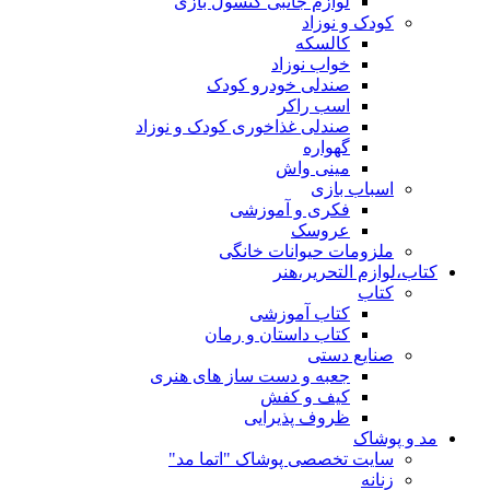
لوازم جانبی کنسول بازی
کودک و نوزاد
کالسکه
خواب نوزاد
صندلی خودرو کودک
اسب راکر
صندلی غذاخوری کودک و نوزاد
گهواره
مینی واش
اسباب بازی
فکری و آموزشی
عروسک
ملزومات حیوانات خانگی
کتاب،لوازم التحریر،هنر
کتاب
کتاب آموزشی
کتاب داستان و رمان
صنایع دستی
جعبه و دست ساز های هنری
کیف و کفش
ظروف پذیرایی
مد و پوشاک
سایت تخصصی پوشاک "اتما مد"
زنانه