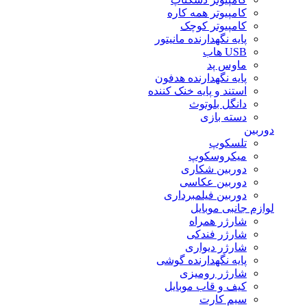
کامپیوتر همه کاره
کامپیوتر کوچک
پایه نگهدارنده مانیتور
USB هاب
ماوس پد
پایه نگهدارنده هدفون
استند و پایه خنک کننده
دانگل بلوتوث
دسته بازی
دوربین
تلسکوپ
میکروسکوپ
دوربین شکاری
دوربین عکاسی
دوربین فیلمبرداری
لوازم جانبی موبایل
شارژر همراه
شارژر فندکی
شارژر دیواری
پایه نگهدارنده گوشی
شارژر رومیزی
کیف و قاب موبایل
سیم کارت