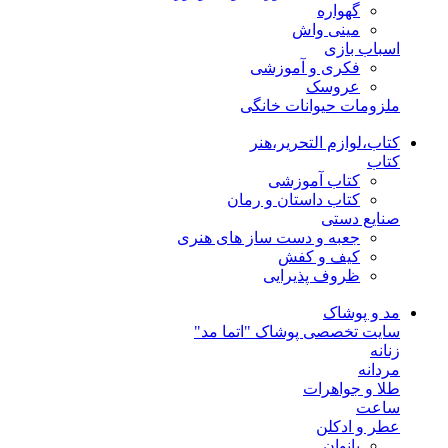
گهواره
مینی واش
اسباب بازی
فکری و آموزشی
عروسک
ملزومات حیوانات خانگی
کتاب،لوازم التحریر،هنر
کتاب
کتاب آموزشی
کتاب داستان و رمان
صنایع دستی
جعبه و دست ساز های هنری
کیف و کفش
ظروف پذیرایی
مد و پوشاک
سایت تخصصی پوشاک "اتما مد"
زنانه
مردانه
طلا و جواهرات
ساعت
عطر و ادکلن
بانوان