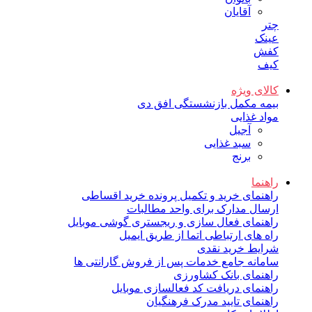
آقایان
چتر
عینک
کفش
کیف
کالای ویژه
بیمه مکمل بازنشستگی افق دی
مواد غذایی
آجیل
سبد غذایی
برنج
راهنما
راهنمای خرید و تکمیل پرونده خرید اقساطی
ارسال مدارک برای واحد مطالبات
راهنمای فعال سازی و ریجستری گوشی موبایل
راه های ارتباطی اتما از طریق ایمیل
شرایط خرید نقدی
سامانه جامع خدمات پس از فروش گارانتی ها
راهنمای بانک کشاورزی
راهنمای دریافت کد فعالسازی موبایل
راهنمای تایید مدرک فرهنگیان