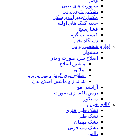
ساپورت های طبی
تشک و پتوی برقی
مکمل تجهیزات پزشکی
جعبه کمک های اولیه
فشارسنج
کیسه آب گرم
دستگاه بخور
لوازم شخصی برقی
سشوار
اصلاح سر، صورت و بدن
ماشین اصلاح
اپیلاتور
اصلاح موی گوش، بینی و ابرو
بندانداز و ماشین اصلاح بدن
آرایشی مو
برس پاکسازی صورت
مانیکور
کالای خواب
تشک طبی فنری
تشک طبی
تشک مهمان
تشک مسافرتی
بالش