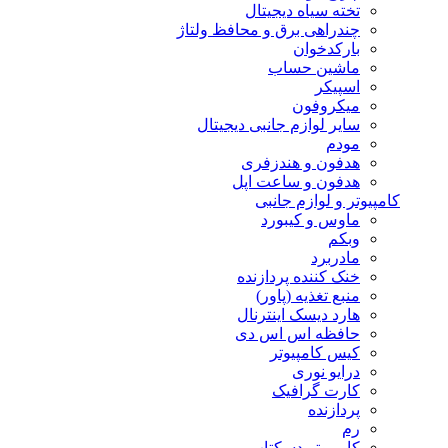
تخته سیاه دیجیتال
چندراهی برق و محافظ ولتاژ
بارکدخوان
ماشین حساب
اسپیکر
میکروفون
سایر لوازم جانبی دیجیتال
مودم
هدفون و هندزفری
هدفون و ساعت اپل
کامپیوتر و لوازم جانبی
ماوس و کیبورد
وبکم
مادربرد
خنک کننده پردازنده
منبع تغذیه (پاور)
هارد دیسک اینترنال
حافظه اس اس دی
کیس کامپیوتر
درایو نوری
کارت گرافیک
پردازنده
رم
کامپیوتر دسکتاپ