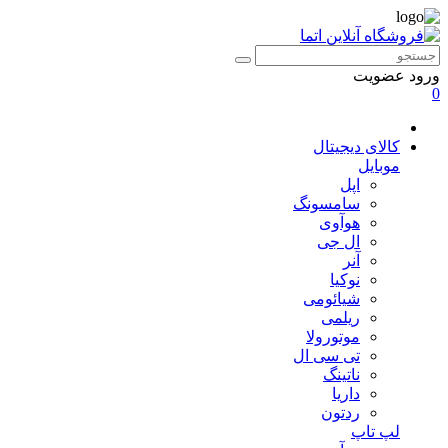
ورود
عضویت
0
کالای دیجیتال
موبایل
اپل
سامسونگ
هوآوی
ال جی
آنر
نوکیا
شیائومی
ریلمی
موتورولا
تی سی ال
ناتینگ
داریا
ردتون
لپ تاپ