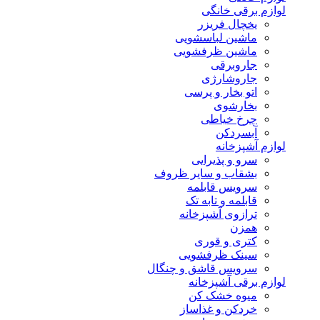
لوازم برقی خانگی
یخچال فریزر
ماشین لباسشویی
ماشین ظرفشویی
جاروبرقی
جاروشارژی
اتو بخار و پرسی
بخارشوی
چرخ خیاطی
آبسردکن
لوازم آشپزخانه
سرو و پذیرایی
بشقاب و سایر ظروف
سرویس قابلمه
قابلمه و تابه تک
ترازوی آشپزخانه
همزن
کتری و قوری
سینک ظرفشویی
سرویس قاشق و چنگال
لوازم برقی آشپزخانه
میوه خشک کن
خردکن و غذاساز