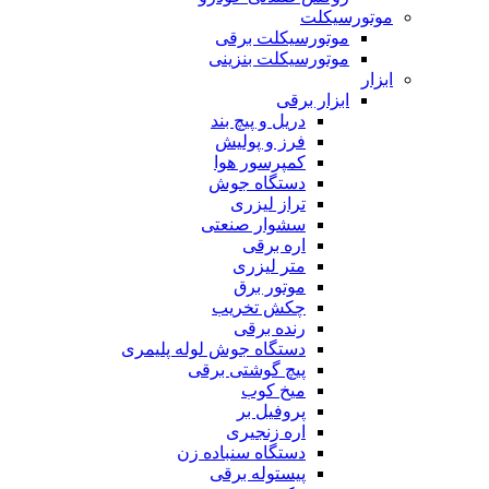
موتورسیکلت
موتورسیکلت برقی
موتورسیکلت بنزینی
ابزار
ابزار برقی
دریل و پیچ بند
فرز و پولیش
کمپرسور هوا
دستگاه جوش
تراز لیزری
سشوار صنعتی
اره برقی
متر لیزری
موتور برق
چکش تخریب
رنده برقی
دستگاه جوش لوله پلیمری
پیچ گوشتی برقی
میخ کوب
پروفیل بر
اره زنجیری
دستگاه سنباده زن
پیستوله برقی