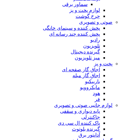
سماور برقی
لوازم پخت و پز
چرخ گوشت
صوتی و تصویری
پخش کننده و سینمای خانگی
پخش کننده چند رسانه ای
رادیو
تلویزیون
گیرنده دیجیتال
میز تلویزیون
پخت و پز
اجاق گاز صفحه ای
اجاق گاز مبله
باربیکیو
مایکروویو
هود
فر
لوازم جانبی صوتی و تصویری
پایه دیواری و سقفی
جاکنترلی
پاک کننده ال سی دی
گیرنده بلوتوث
آداپتور برق