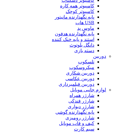
کامپیوتر دسکتاپ
کامپیوتر همه کاره
کامپیوتر کوچک
پایه نگهدارنده مانیتور
USB هاب
ماوس پد
پایه نگهدارنده هدفون
استند و پایه خنک کننده
دانگل بلوتوث
دسته بازی
دوربین
تلسکوپ
میکروسکوپ
دوربین شکاری
دوربین عکاسی
دوربین فیلمبرداری
لوازم جانبی موبایل
شارژر همراه
شارژر فندکی
شارژر دیواری
پایه نگهدارنده گوشی
شارژر رومیزی
کیف و قاب موبایل
سیم کارت