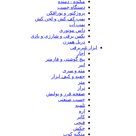
مکنده - دمنده
دستگاه چسب
پروژکتور و نورافکن
پمپ کف کش و لجن کش
پمپ آب
داس موتوری
بکس برقی و شارژی و بادی
دریل همزن
ابزار غیربرقی
آچار
پیچ گوشتی و فازمتر
انبر
مته و سری
جعبه و کیف ابزار
متر
تراز
صفحه فرز و پولیش
چسب صنعتی
تلمبه
اره
کاتر
قیچی
چکش
منگنه کوب