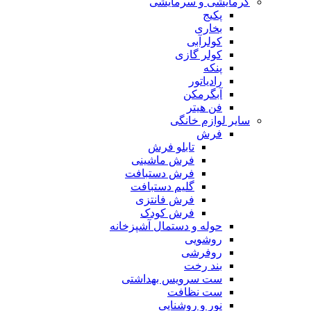
گرمایشی و سرمایشی
پکیج
بخاری
کولرآبی
کولر گازی
پنکه
رادیاتور
آبگرمکن
فن هیتر
سایر لوازم خانگی
فرش
تابلو فرش
فرش ماشینی
فرش دستبافت
گلیم دستبافت
فرش فانتزی
فرش کودک
حوله و دستمال آشپزخانه
روشویی
روفرشی
بند رخت
ست سرویس بهداشتی
ست نظافت
نور و روشنایی