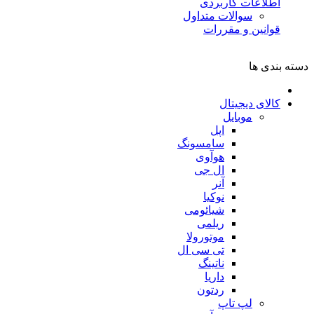
اطلاعات کاربردی
سوالات متداول
قوانین و مقررات
دسته بندی ها
کالای دیجیتال
موبایل
اپل
سامسونگ
هوآوی
ال جی
آنر
نوکیا
شیائومی
ریلمی
موتورولا
تی سی ال
ناتینگ
داریا
ردتون
لپ تاپ