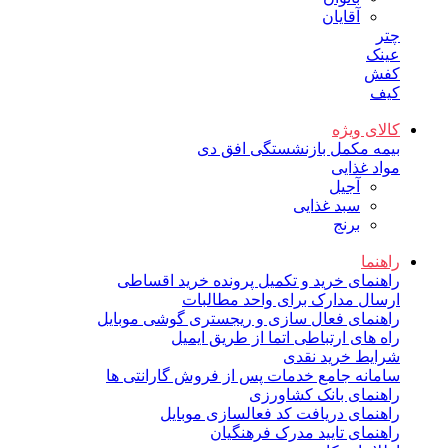
آقایان
چتر
عینک
کفش
کیف
کالای ویژه
بیمه مکمل بازنشستگی افق دی
مواد غذایی
آجیل
سبد غذایی
برنج
راهنما
راهنمای خرید و تکمیل پرونده خرید اقساطی
ارسال مدارک برای واحد مطالبات
راهنمای فعال سازی و ریجستری گوشی موبایل
راه های ارتباطی اتما از طریق ایمیل
شرایط خرید نقدی
سامانه جامع خدمات پس از فروش گارانتی ها
راهنمای بانک کشاورزی
راهنمای دریافت کد فعالسازی موبایل
راهنمای تایید مدرک فرهنگیان