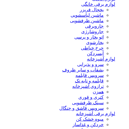
لوازم برقی خانگی
یخچال فریزر
ماشین لباسشویی
ماشین ظرفشویی
جاروبرقی
جاروشارژی
اتو بخار و پرسی
بخارشوی
چرخ خیاطی
آبسردکن
لوازم آشپزخانه
سرو و پذیرایی
بشقاب و سایر ظروف
سرویس قابلمه
قابلمه و تابه تک
ترازوی آشپزخانه
همزن
کتری و قوری
سینک ظرفشویی
سرویس قاشق و چنگال
لوازم برقی آشپزخانه
میوه خشک کن
خردکن و غذاساز