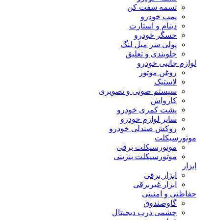
تسمه سفت کن
پمپ خودرو
دینام و استارت
حسگر خودرو
پولی سر میل لنگ
جلوبندی و تعلیق
لوازم جانبی خودرو
روغن موتور
لاستیک
سیستم صوتی و تصویری
کارواش
پشت کمری خودرو
سایر لوازم خودرو
روکش صندلی خودرو
موتورسیکلت
موتورسیکلت برقی
موتورسیکلت بنزینی
ابزار
ابزار برقی
ابزار غیربرقی
حفاظتی و امنیتی
گاوصندوق
چشمی درب دیجیتال