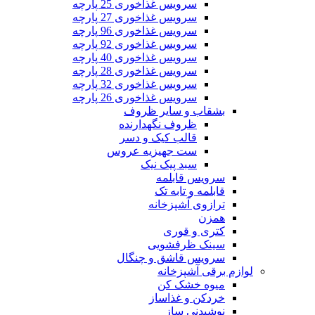
سرویس غذاخوری 25 پارچه
سرویس غذاخوری 27 پارچه
سرویس غذاخوری 96 پارچه
سرویس غذاخوری 92 پارچه
سرویس غذاخوری 40 پارچه
سرویس غذاخوری 28 پارچه
سرویس غذاخوری 32 پارچه
سرویس غذاخوری 26 پارچه
بشقاب و سایر ظروف
ظروف نگهدارنده
قالب کیک و دسر
ست جهیزیه عروس
سبد پیک نیک
سرویس قابلمه
قابلمه و تابه تک
ترازوی آشپزخانه
همزن
کتری و قوری
سینک ظرفشویی
سرویس قاشق و چنگال
لوازم برقی آشپزخانه
میوه خشک کن
خردکن و غذاساز
نوشیدنی ساز