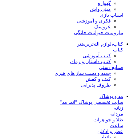
گهواره
مینی واش
اسباب بازی
فکری و آموزشی
عروسک
ملزومات حیوانات خانگی
کتاب،لوازم التحریر،هنر
کتاب
کتاب آموزشی
کتاب داستان و رمان
صنایع دستی
جعبه و دست ساز های هنری
کیف و کفش
ظروف پذیرایی
مد و پوشاک
سایت تخصصی پوشاک "اتما مد"
زنانه
مردانه
طلا و جواهرات
ساعت
عطر و ادکلن
بانوان