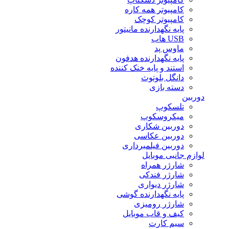
کامپیوتر همه کاره
کامپیوتر کوچک
پایه نگهدارنده مانیتور
USB هاب
ماوس پد
پایه نگهدارنده هدفون
استند و پایه خنک کننده
دانگل بلوتوث
دسته بازی
دوربین
تلسکوپ
میکروسکوپ
دوربین شکاری
دوربین عکاسی
دوربین فیلمبرداری
لوازم جانبی موبایل
شارژر همراه
شارژر فندکی
شارژر دیواری
پایه نگهدارنده گوشی
شارژر رومیزی
کیف و قاب موبایل
سیم کارت