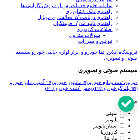
سامانه جامع خدمات پس از فروش گارانتی ها
راهنمای بانک کشاورزی
راهنمای دریافت کد فعالسازی موبایل
راهنمای تایید مدرک فرهنگیان
اطلاعات کاربردی
سوالات متداول
قوانین و مقررات
فروشگاه آنلاین اتما
خودرو و ابزار
لوازم جانبی خودرو
سیستم
صوتی و تصویری
سیستم صوتی و تصویری
دوربین ثبت وقایع خودرو
مانیتور خودرو
آمپلی فایر خودرو
(12)
(5)
بلندگو خودرو
پخش کننده خودرو
(104)
(153)
(65)
برند
سونی
پایونیر
استار پایونیر
کاروزریا
مارشال