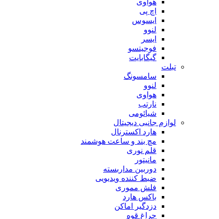
هوآوی
اچ پی
ایسوس
لنوو
ایسر
فوجیتسو
گیگابایت
تبلت
سامسونگ
لنوو
هواوی
نارتب
شیائومی
لوازم جانبی دیجیتال
هارد اکسترنال
مچ بند و ساعت هوشمند
قلم نوری
مانیتور
دوربین مداربسته
ضبط کننده ویدیویی
فلش مموری
باکس هارد
دزدگیر اماکن
چراغ قوه