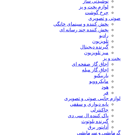
نوشیدنی ساز
لوازم پخت و پز
چرخ گوشت
صوتی و تصویری
پخش کننده و سینمای خانگی
پخش کننده چند رسانه ای
رادیو
تلویزیون
گیرنده دیجیتال
میز تلویزیون
پخت و پز
اجاق گاز صفحه ای
اجاق گاز مبله
باربیکیو
مایکروویو
هود
فر
لوازم جانبی صوتی و تصویری
پایه دیواری و سقفی
جاکنترلی
پاک کننده ال سی دی
گیرنده بلوتوث
آداپتور برق
گرمایشی و سرمایشی