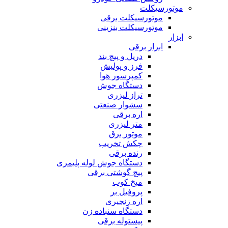
موتورسیکلت
موتورسیکلت برقی
موتورسیکلت بنزینی
ابزار
ابزار برقی
دریل و پیچ بند
فرز و پولیش
کمپرسور هوا
دستگاه جوش
تراز لیزری
سشوار صنعتی
اره برقی
متر لیزری
موتور برق
چکش تخریب
رنده برقی
دستگاه جوش لوله پلیمری
پیچ گوشتی برقی
میخ کوب
پروفیل بر
اره زنجیری
دستگاه سنباده زن
پیستوله برقی