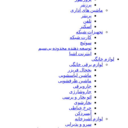
پرزنتر
ماشین های اداری
پرینتر
تلفن
اسکنر
تجهیزات شبکه
کارت شبکه
سوئیچ
توسعه دهنده محدوده بی‌سیم
اینترنت اشیا
لوازم خانگی
لوازم برقی خانگی
یخچال فریزر
ماشین لباسشویی
ماشین ظرفشویی
جاروبرقی
جاروشارژی
اتو بخار و پرسی
بخارشوی
چرخ خیاطی
آبسردکن
لوازم آشپزخانه
سرو و پذیرایی