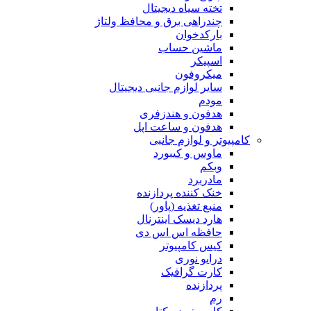
تخته سیاه دیجیتال
چندراهی برق و محافظ ولتاژ
بارکدخوان
ماشین حساب
اسپیکر
میکروفون
سایر لوازم جانبی دیجیتال
مودم
هدفون و هندزفری
هدفون و ساعت اپل
کامپیوتر و لوازم جانبی
ماوس و کیبورد
وبکم
مادربرد
خنک کننده پردازنده
منبع تغذیه (پاور)
هارد دیسک اینترنال
حافظه اس اس دی
کیس کامپیوتر
درایو نوری
کارت گرافیک
پردازنده
رم