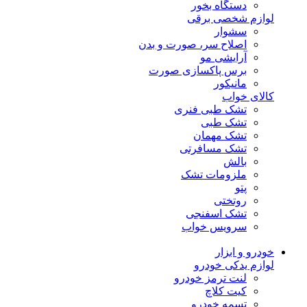
دستگاه بخور
لوازم شخصی برقی
سشوار
اصلاح سر، صورت و بدن
آرایشی مو
برس پاکسازی صورت
مانیکور
کالای خواب
تشک طبی فنری
تشک طبی
تشک مهمان
تشک مسافرتی
بالش
ملزومات تشک
پتو
روتختی
تشک اسفنجی
سرویس خواب
خودرو و ابزار
لوازم یدکی خودرو
لنت ترمز خودرو
کیت کلاچ
تسمه خودرو