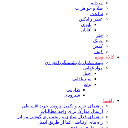
مردانه
طلا و جواهرات
ساعت
عطر و ادکلن
بانوان
آقایان
چتر
عینک
کفش
کیف
کالای ویژه
بیمه مکمل بازنشستگی افق دی
مواد غذایی
آجیل
سبد غذایی
برنج
طارمی
شیرودی
راهنما
راهنمای خرید و تکمیل پرونده خرید اقساطی
ارسال مدارک برای واحد مطالبات
راهنمای فعال سازی و ریجستری گوشی موبایل
راه های ارتباطی اتما از طریق ایمیل
شرایط خرید نقدی