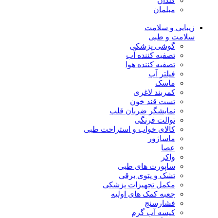
گلدان
مبلمان
زیبایی و سلامت
سلامت و طبی
گوشی پزشکی
تصفیه کننده آب
تصفیه کننده هوا
فیلتر آب
ماسک
کمربند لاغری
تست قند خون
نمایشگر ضربان قلب
توالت فرنگی
کالای خواب و استراحت طبی
ماساژور
عصا
واکر
ساپورت های طبی
تشک و پتوی برقی
مکمل تجهیزات پزشکی
جعبه کمک های اولیه
فشارسنج
کیسه آب گرم