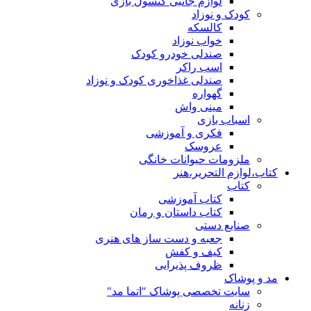
لوازم جانبی کنسول بازی
کودک و نوزاد
کالسکه
خواب نوزاد
صندلی خودرو کودک
اسب راکر
صندلی غذاخوری کودک و نوزاد
گهواره
مینی واش
اسباب بازی
فکری و آموزشی
عروسک
ملزومات حیوانات خانگی
کتاب،لوازم التحریر،هنر
کتاب
کتاب آموزشی
کتاب داستان و رمان
صنایع دستی
جعبه و دست ساز های هنری
کیف و کفش
ظروف پذیرایی
مد و پوشاک
سایت تخصصی پوشاک "اتما مد"
زنانه