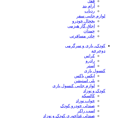
قفل
آرام بند
ردیاب
لوازم جانبی سفر
یخچال خودرو
اجاق گاز هیزمی
چمدان
چادر مسافرتی
کودک، بازی و سرگرمی
دوچرخه
کراس
رادرو
آستر
کنسول بازی
ایکس باکس
پلی استیشن
لوازم جانبی کنسول بازی
کودک و نوزاد
کالسکه
خواب نوزاد
صندلی خودرو کودک
اسب راکر
صندلی غذاخوری کودک و نوزاد