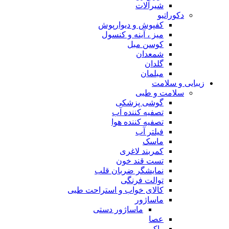
شیرآلات
دکوراتیو
کفپوش و دیوارپوش
میز ، آینه و کنسول
کوسن مبل
شمعدان
گلدان
مبلمان
زیبایی و سلامت
سلامت و طبی
گوشی پزشکی
تصفیه کننده آب
تصفیه کننده هوا
فیلتر آب
ماسک
کمربند لاغری
تست قند خون
نمایشگر ضربان قلب
توالت فرنگی
کالای خواب و استراحت طبی
ماساژور
ماساژور دستی
عصا
واکر