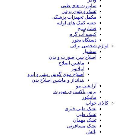
ساپورت های طبی
تشک و پتوی برقی
مکمل تجهیزات پزشکی
جعبه کمک های اولیه
فشارسنج
کیسه آب گرم
دستگاه بخور
لوازم شخصی برقی
سشوار
اصلاح سر، صورت و بدن
ماشین اصلاح
اپیلاتور
اصلاح موی گوش، بینی و ابرو
بندانداز و ماشین اصلاح بدن
آرایشی مو
برس پاکسازی صورت
مانیکور
کالای خواب
تشک طبی فنری
تشک طبی
تشک مهمان
تشک مسافرتی
بالش