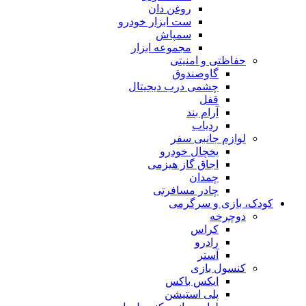
روغن دان
ست ابزار خودرو
سمپاش
مجموعه ابزار
حفاظتی و امنیتی
گاوصندوق
چشمی درب دیجیتال
قفل
آرام بند
ردیاب
لوازم جانبی سفر
یخچال خودرو
اجاق گاز هیزمی
چمدان
چادر مسافرتی
کودک، بازی و سرگرمی
دوچرخه
کراس
رادرو
آستر
کنسول بازی
ایکس باکس
پلی استیشن