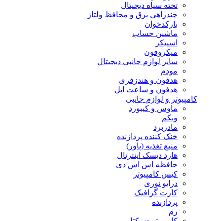
تخته سیاه دیجیتال
چندراهی برق و محافظ ولتاژ
بارکدخوان
ماشین حساب
اسپیکر
میکروفون
سایر لوازم جانبی دیجیتال
مودم
هدفون و هندزفری
هدفون و ساعت اپل
کامپیوتر و لوازم جانبی
ماوس و کیبورد
وبکم
مادربرد
خنک کننده پردازنده
منبع تغذیه (پاور)
هارد دیسک اینترنال
حافظه اس اس دی
کیس کامپیوتر
درایو نوری
کارت گرافیک
پردازنده
رم
کامپیوتر دسکتاپ