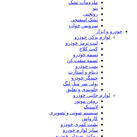
ملزومات تشک
پتو
روتختی
تشک اسفنجی
سرویس خواب
خودرو و ابزار
لوازم یدکی خودرو
لنت ترمز خودرو
کیت کلاچ
تسمه خودرو
تسمه سفت کن
پمپ خودرو
دینام و استارت
حسگر خودرو
پولی سر میل لنگ
جلوبندی و تعلیق
لوازم جانبی خودرو
روغن موتور
لاستیک
سیستم صوتی و تصویری
کارواش
پشت کمری خودرو
سایر لوازم خودرو
روکش صندلی خودرو