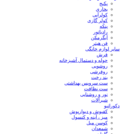
پکیج
بخاری
کولرآبی
کولر گازی
پنکه
رادیاتور
آبگرمکن
فن هیتر
سایر لوازم خانگی
فرش
حوله و دستمال آشپزخانه
روشویی
روفرشی
بند رخت
ست سرویس بهداشتی
ست نظافت
نور و روشنایی
شیرآلات
دکوراتیو
کفپوش و دیوارپوش
میز ، آینه و کنسول
کوسن مبل
شمعدان