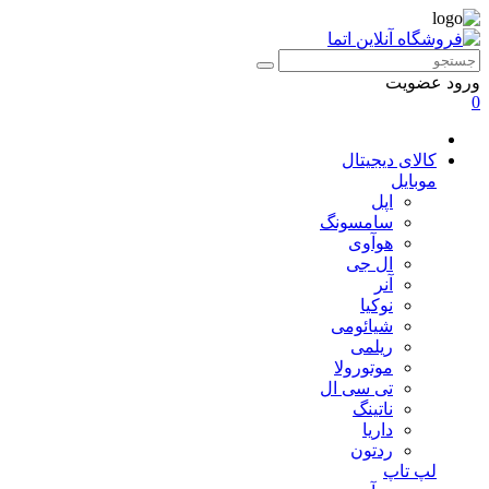
ورود
عضویت
0
کالای دیجیتال
موبایل
اپل
سامسونگ
هوآوی
ال جی
آنر
نوکیا
شیائومی
ریلمی
موتورولا
تی سی ال
ناتینگ
داریا
ردتون
لپ تاپ