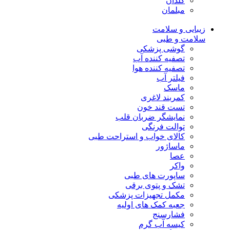
گلدان
مبلمان
زیبایی و سلامت
سلامت و طبی
گوشی پزشکی
تصفیه کننده آب
تصفیه کننده هوا
فیلتر آب
ماسک
کمربند لاغری
تست قند خون
نمایشگر ضربان قلب
توالت فرنگی
کالای خواب و استراحت طبی
ماساژور
عصا
واکر
ساپورت های طبی
تشک و پتوی برقی
مکمل تجهیزات پزشکی
جعبه کمک های اولیه
فشارسنج
کیسه آب گرم