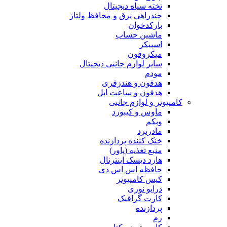
تخته سیاه دیجیتال
چندراهی برق و محافظ ولتاژ
بارکدخوان
ماشین حساب
اسپیکر
میکروفون
سایر لوازم جانبی دیجیتال
مودم
هدفون و هندزفری
هدفون و ساعت اپل
کامپیوتر و لوازم جانبی
ماوس و کیبورد
وبکم
مادربرد
خنک کننده پردازنده
منبع تغذیه (پاور)
هارد دیسک اینترنال
حافظه اس اس دی
کیس کامپیوتر
درایو نوری
کارت گرافیک
پردازنده
رم