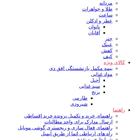
مردانه
طلا و جواهرات
ساعت
عطر و ادکلن
بانوان
آقایان
چتر
عینک
کفش
کیف
کالای ویژه
بیمه مکمل بازنشستگی افق دی
مواد غذایی
آجیل
سبد غذایی
برنج
طارمی
شیرودی
راهنما
راهنمای خرید و تکمیل پرونده خرید اقساطی
ارسال مدارک برای واحد مطالبات
راهنمای فعال سازی و ریجستری گوشی موبایل
راه های ارتباطی اتما از طریق ایمیل
شرایط خرید نقدی