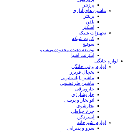
پرزنتر
ماشین های اداری
پرینتر
تلفن
اسکنر
تجهیزات شبکه
کارت شبکه
سوئیچ
توسعه دهنده محدوده بی‌سیم
اینترنت اشیا
لوازم خانگی
لوازم برقی خانگی
یخچال فریزر
ماشین لباسشویی
ماشین ظرفشویی
جاروبرقی
جاروشارژی
اتو بخار و پرسی
بخارشوی
چرخ خیاطی
آبسردکن
لوازم آشپزخانه
سرو و پذیرایی