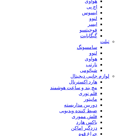
هوآوی
اچ پی
ایسوس
لنوو
ایسر
فوجیتسو
گیگابایت
تبلت
سامسونگ
لنوو
هواوی
نارتب
شیائومی
لوازم جانبی دیجیتال
هارد اکسترنال
مچ بند و ساعت هوشمند
قلم نوری
مانیتور
دوربین مداربسته
ضبط کننده ویدیویی
فلش مموری
باکس هارد
دزدگیر اماکن
چراغ قوه