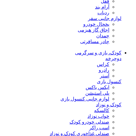
قفل
آرام بند
ردیاب
لوازم جانبی سفر
یخچال خودرو
اجاق گاز هیزمی
چمدان
چادر مسافرتی
کودک، بازی و سرگرمی
دوچرخه
کراس
رادرو
آستر
کنسول بازی
ایکس باکس
پلی استیشن
لوازم جانبی کنسول بازی
کودک و نوزاد
کالسکه
خواب نوزاد
صندلی خودرو کودک
اسب راکر
صندلی غذاخوری کودک و نوزاد