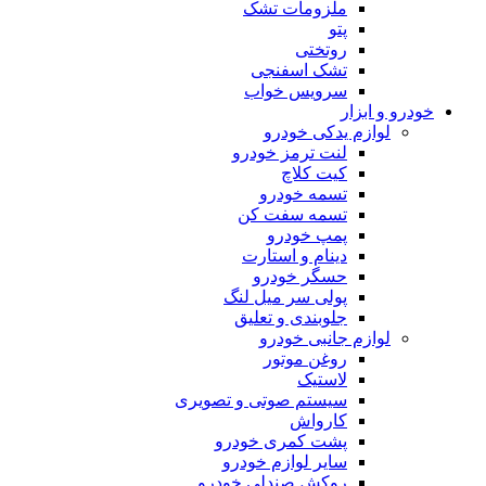
ملزومات تشک
پتو
روتختی
تشک اسفنجی
سرویس خواب
خودرو و ابزار
لوازم یدکی خودرو
لنت ترمز خودرو
کیت کلاچ
تسمه خودرو
تسمه سفت کن
پمپ خودرو
دینام و استارت
حسگر خودرو
پولی سر میل لنگ
جلوبندی و تعلیق
لوازم جانبی خودرو
روغن موتور
لاستیک
سیستم صوتی و تصویری
کارواش
پشت کمری خودرو
سایر لوازم خودرو
روکش صندلی خودرو