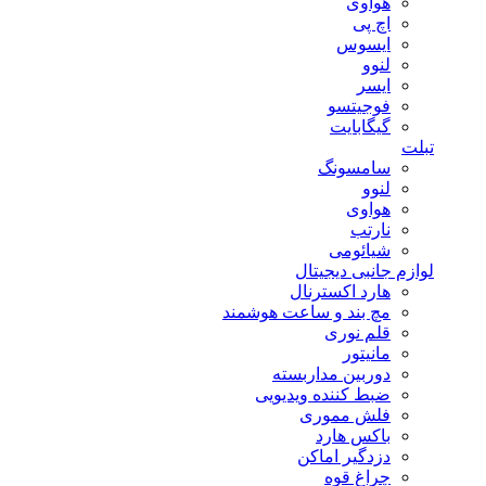
هوآوی
اچ پی
ایسوس
لنوو
ایسر
فوجیتسو
گیگابایت
تبلت
سامسونگ
لنوو
هواوی
نارتب
شیائومی
لوازم جانبی دیجیتال
هارد اکسترنال
مچ بند و ساعت هوشمند
قلم نوری
مانیتور
دوربین مداربسته
ضبط کننده ویدیویی
فلش مموری
باکس هارد
دزدگیر اماکن
چراغ قوه