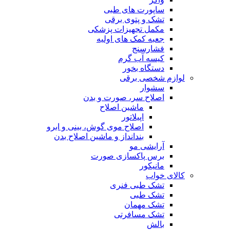
ساپورت های طبی
تشک و پتوی برقی
مکمل تجهیزات پزشکی
جعبه کمک های اولیه
فشارسنج
کیسه آب گرم
دستگاه بخور
لوازم شخصی برقی
سشوار
اصلاح سر، صورت و بدن
ماشین اصلاح
اپیلاتور
اصلاح موی گوش، بینی و ابرو
بندانداز و ماشین اصلاح بدن
آرایشی مو
برس پاکسازی صورت
مانیکور
کالای خواب
تشک طبی فنری
تشک طبی
تشک مهمان
تشک مسافرتی
بالش