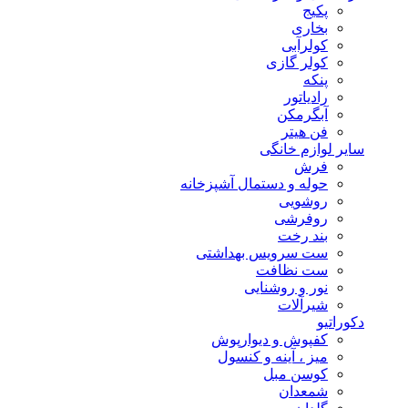
پکیج
بخاری
کولرآبی
کولر گازی
پنکه
رادیاتور
آبگرمکن
فن هیتر
سایر لوازم خانگی
فرش
حوله و دستمال آشپزخانه
روشویی
روفرشی
بند رخت
ست سرویس بهداشتی
ست نظافت
نور و روشنایی
شیرآلات
دکوراتیو
کفپوش و دیوارپوش
میز ، آینه و کنسول
کوسن مبل
شمعدان