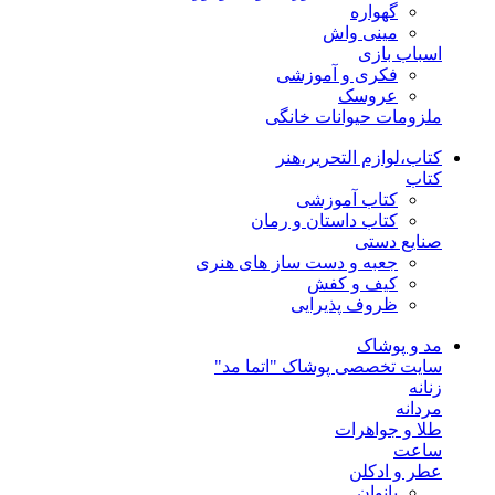
گهواره
مینی واش
اسباب بازی
فکری و آموزشی
عروسک
ملزومات حیوانات خانگی
کتاب،لوازم التحریر،هنر
کتاب
کتاب آموزشی
کتاب داستان و رمان
صنایع دستی
جعبه و دست ساز های هنری
کیف و کفش
ظروف پذیرایی
مد و پوشاک
سایت تخصصی پوشاک "اتما مد"
زنانه
مردانه
طلا و جواهرات
ساعت
عطر و ادکلن
بانوان