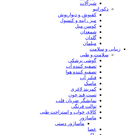
شیرآلات
دکوراتیو
کفپوش و دیوارپوش
میز ، آینه و کنسول
کوسن مبل
شمعدان
گلدان
مبلمان
زیبایی و سلامت
سلامت و طبی
گوشی پزشکی
تصفیه کننده آب
تصفیه کننده هوا
فیلتر آب
ماسک
کمربند لاغری
تست قند خون
نمایشگر ضربان قلب
توالت فرنگی
کالای خواب و استراحت طبی
ماساژور
ماساژور دستی
عصا
واکر