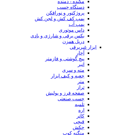
مکنده - دمنده
دستگاه چسب
پروژکتور و نورافکن
پمپ کف کش و لجن کش
پمپ آب
داس موتوری
بکس برقی و شارژی و بادی
دریل همزن
ابزار غیربرقی
آچار
پیچ گوشتی و فازمتر
انبر
مته و سری
جعبه و کیف ابزار
متر
تراز
صفحه فرز و پولیش
چسب صنعتی
تلمبه
اره
کاتر
قیچی
چکش
منگنه کوب