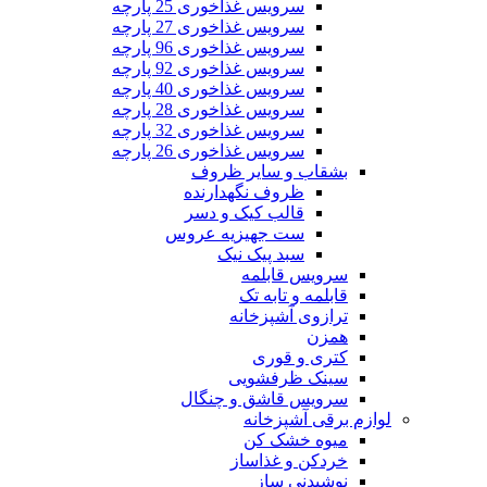
سرویس غذاخوری 25 پارچه
سرویس غذاخوری 27 پارچه
سرویس غذاخوری 96 پارچه
سرویس غذاخوری 92 پارچه
سرویس غذاخوری 40 پارچه
سرویس غذاخوری 28 پارچه
سرویس غذاخوری 32 پارچه
سرویس غذاخوری 26 پارچه
بشقاب و سایر ظروف
ظروف نگهدارنده
قالب کیک و دسر
ست جهیزیه عروس
سبد پیک نیک
سرویس قابلمه
قابلمه و تابه تک
ترازوی آشپزخانه
همزن
کتری و قوری
سینک ظرفشویی
سرویس قاشق و چنگال
لوازم برقی آشپزخانه
میوه خشک کن
خردکن و غذاساز
نوشیدنی ساز