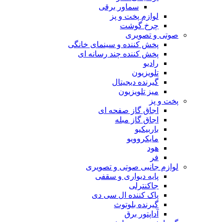
سماور برقی
لوازم پخت و پز
چرخ گوشت
صوتی و تصویری
پخش کننده و سینمای خانگی
پخش کننده چند رسانه ای
رادیو
تلویزیون
گیرنده دیجیتال
میز تلویزیون
پخت و پز
اجاق گاز صفحه ای
اجاق گاز مبله
باربیکیو
مایکروویو
هود
فر
لوازم جانبی صوتی و تصویری
پایه دیواری و سقفی
جاکنترلی
پاک کننده ال سی دی
گیرنده بلوتوث
آداپتور برق