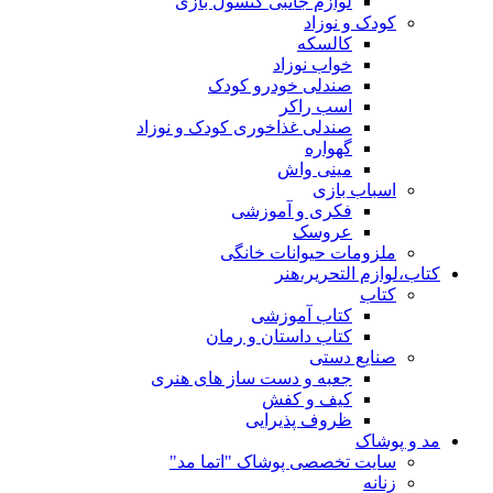
لوازم جانبی کنسول بازی
کودک و نوزاد
کالسکه
خواب نوزاد
صندلی خودرو کودک
اسب راکر
صندلی غذاخوری کودک و نوزاد
گهواره
مینی واش
اسباب بازی
فکری و آموزشی
عروسک
ملزومات حیوانات خانگی
کتاب،لوازم التحریر،هنر
کتاب
کتاب آموزشی
کتاب داستان و رمان
صنایع دستی
جعبه و دست ساز های هنری
کیف و کفش
ظروف پذیرایی
مد و پوشاک
سایت تخصصی پوشاک "اتما مد"
زنانه