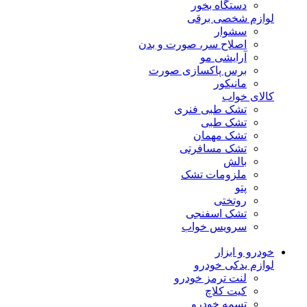
دستگاه بخور
لوازم شخصی برقی
سشوار
اصلاح سر، صورت و بدن
آرایشی مو
برس پاکسازی صورت
مانیکور
کالای خواب
تشک طبی فنری
تشک طبی
تشک مهمان
تشک مسافرتی
بالش
ملزومات تشک
پتو
روتختی
تشک اسفنجی
سرویس خواب
خودرو و ابزار
لوازم یدکی خودرو
لنت ترمز خودرو
کیت کلاچ
تسمه خودرو