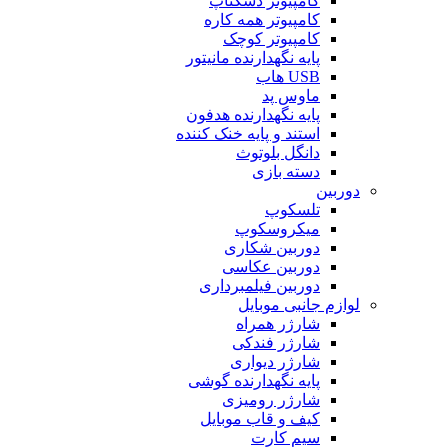
کامپیوتر دسکتاپ
کامپیوتر همه کاره
کامپیوتر کوچک
پایه نگهدارنده مانیتور
USB هاب
ماوس پد
پایه نگهدارنده هدفون
استند و پایه خنک کننده
دانگل بلوتوث
دسته بازی
دوربین
تلسکوپ
میکروسکوپ
دوربین شکاری
دوربین عکاسی
دوربین فیلمبرداری
لوازم جانبی موبایل
شارژر همراه
شارژر فندکی
شارژر دیواری
پایه نگهدارنده گوشی
شارژر رومیزی
کیف و قاب موبایل
سیم کارت