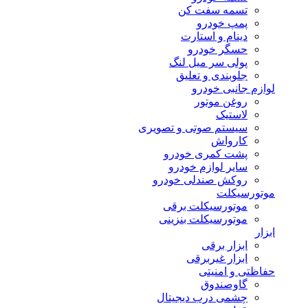
تسمه سفت کن
پمپ خودرو
دینام و استارت
حسگر خودرو
پولی سر میل لنگ
جلوبندی و تعلیق
لوازم جانبی خودرو
روغن موتور
لاستیک
سیستم صوتی و تصویری
کارواش
پشت کمری خودرو
سایر لوازم خودرو
روکش صندلی خودرو
موتورسیکلت
موتورسیکلت برقی
موتورسیکلت بنزینی
ابزار
ابزار برقی
ابزار غیربرقی
حفاظتی و امنیتی
گاوصندوق
چشمی درب دیجیتال