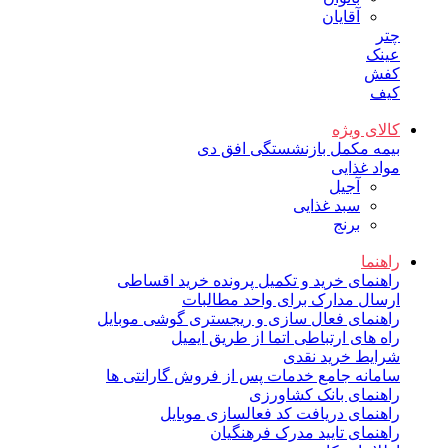
آقایان
چتر
عینک
کفش
کیف
کالای ویژه
بیمه مکمل بازنشستگی افق دی
مواد غذایی
آجیل
سبد غذایی
برنج
راهنما
راهنمای خرید و تکمیل پرونده خرید اقساطی
ارسال مدارک برای واحد مطالبات
راهنمای فعال سازی و ریجستری گوشی موبایل
راه های ارتباطی اتما از طریق ایمیل
شرایط خرید نقدی
سامانه جامع خدمات پس از فروش گارانتی ها
راهنمای بانک کشاورزی
راهنمای دریافت کد فعالسازی موبایل
راهنمای تایید مدرک فرهنگیان