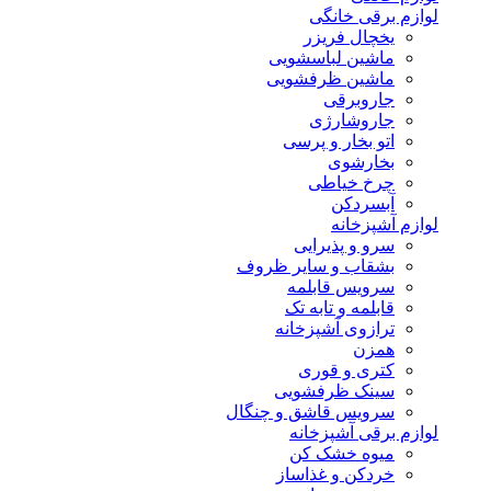
لوازم برقی خانگی
یخچال فریزر
ماشین لباسشویی
ماشین ظرفشویی
جاروبرقی
جاروشارژی
اتو بخار و پرسی
بخارشوی
چرخ خیاطی
آبسردکن
لوازم آشپزخانه
سرو و پذیرایی
بشقاب و سایر ظروف
سرویس قابلمه
قابلمه و تابه تک
ترازوی آشپزخانه
همزن
کتری و قوری
سینک ظرفشویی
سرویس قاشق و چنگال
لوازم برقی آشپزخانه
میوه خشک کن
خردکن و غذاساز