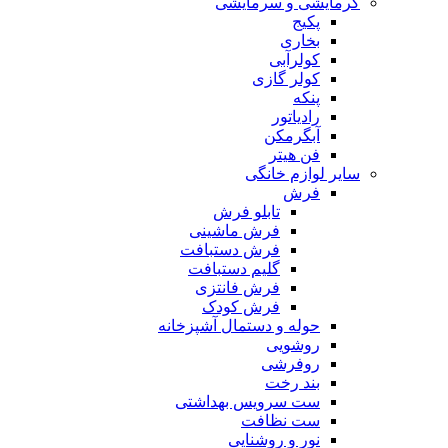
گرمایشی و سرمایشی
پکیج
بخاری
کولرآبی
کولر گازی
پنکه
رادیاتور
آبگرمکن
فن هیتر
سایر لوازم خانگی
فرش
تابلو فرش
فرش ماشینی
فرش دستبافت
گلیم دستبافت
فرش فانتزی
فرش کودک
حوله و دستمال آشپزخانه
روشویی
روفرشی
بند رخت
ست سرویس بهداشتی
ست نظافت
نور و روشنایی