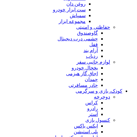
روغن دان
ست ابزار خودرو
سمپاش
مجموعه ابزار
حفاظتی و امنیتی
گاوصندوق
چشمی درب دیجیتال
قفل
آرام بند
ردیاب
لوازم جانبی سفر
یخچال خودرو
اجاق گاز هیزمی
چمدان
چادر مسافرتی
کودک، بازی و سرگرمی
دوچرخه
کراس
رادرو
آستر
کنسول بازی
ایکس باکس
پلی استیشن