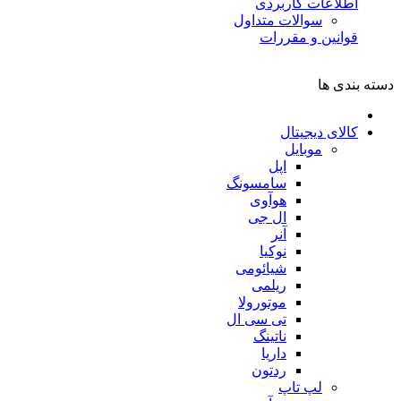
اطلاعات کاربردی
سوالات متداول
قوانین و مقررات
دسته بندی ها
کالای دیجیتال
موبایل
اپل
سامسونگ
هوآوی
ال جی
آنر
نوکیا
شیائومی
ریلمی
موتورولا
تی سی ال
ناتینگ
داریا
ردتون
لپ تاپ