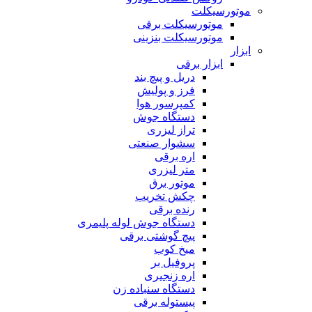
موتورسیکلت
موتورسیکلت برقی
موتورسیکلت بنزینی
ابزار
ابزار برقی
دریل و پیچ بند
فرز و پولیش
کمپرسور هوا
دستگاه جوش
تراز لیزری
سشوار صنعتی
اره برقی
متر لیزری
موتور برق
چکش تخریب
رنده برقی
دستگاه جوش لوله پلیمری
پیچ گوشتی برقی
میخ کوب
پروفیل بر
اره زنجیری
دستگاه سنباده زن
پیستوله برقی