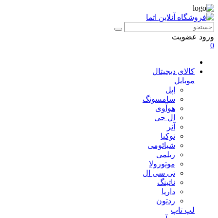
ورود
عضویت
0
کالای دیجیتال
موبایل
اپل
سامسونگ
هوآوی
ال جی
آنر
نوکیا
شیائومی
ریلمی
موتورولا
تی سی ال
ناتینگ
داریا
ردتون
لپ تاپ