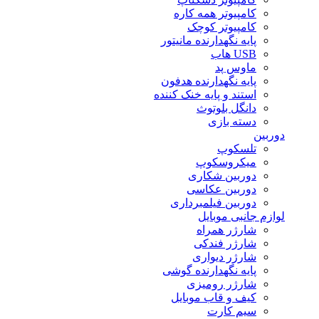
کامپیوتر همه کاره
کامپیوتر کوچک
پایه نگهدارنده مانیتور
USB هاب
ماوس پد
پایه نگهدارنده هدفون
استند و پایه خنک کننده
دانگل بلوتوث
دسته بازی
دوربین
تلسکوپ
میکروسکوپ
دوربین شکاری
دوربین عکاسی
دوربین فیلمبرداری
لوازم جانبی موبایل
شارژر همراه
شارژر فندکی
شارژر دیواری
پایه نگهدارنده گوشی
شارژر رومیزی
کیف و قاب موبایل
سیم کارت