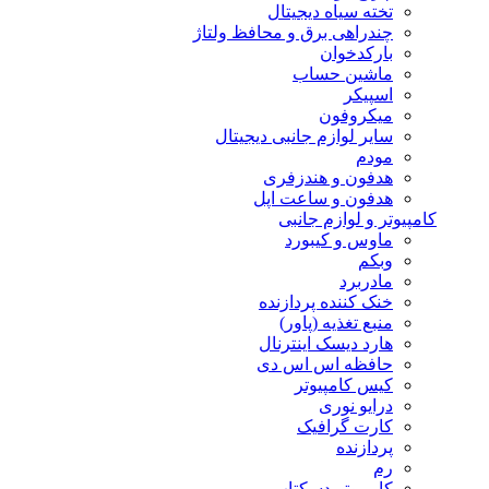
تخته سیاه دیجیتال
چندراهی برق و محافظ ولتاژ
بارکدخوان
ماشین حساب
اسپیکر
میکروفون
سایر لوازم جانبی دیجیتال
مودم
هدفون و هندزفری
هدفون و ساعت اپل
کامپیوتر و لوازم جانبی
ماوس و کیبورد
وبکم
مادربرد
خنک کننده پردازنده
منبع تغذیه (پاور)
هارد دیسک اینترنال
حافظه اس اس دی
کیس کامپیوتر
درایو نوری
کارت گرافیک
پردازنده
رم
کامپیوتر دسکتاپ